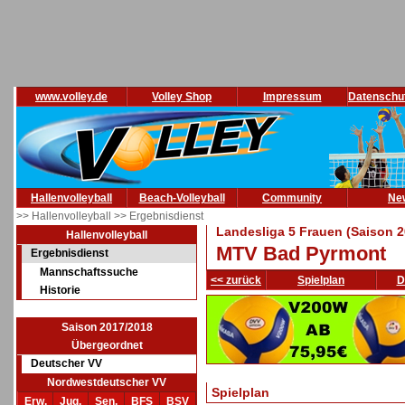
www.volley.de
Volley Shop
Impressum
Datenschu
Hallenvolleyball
Beach-Volleyball
Community
Ne
>> Hallenvolleyball
>> Ergebnisdienst
Landesliga 5 Frauen (Saison 2
Hallenvolleyball
MTV Bad Pyrmont
Ergebnisdienst
Mannschaftssuche
<< zurück
Spielplan
D
Historie
Saison 2017/2018
Übergeordnet
Deutscher VV
Nordwestdeutscher VV
Spielplan
Erw.
Jug.
Sen.
BFS
BSV