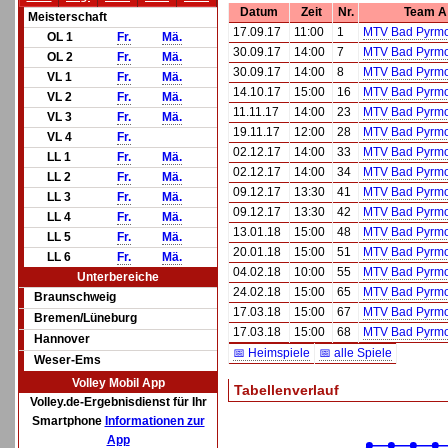
Datum
Zeit
Nr.
Team A
Meisterschaft
17.09.17
11:00
1
MTV Bad Pyrmo
OL 1
Fr.
Mä.
30.09.17
14:00
7
MTV Bad Pyrmo
OL 2
Fr.
Mä.
30.09.17
14:00
8
MTV Bad Pyrmo
VL 1
Fr.
Mä.
14.10.17
15:00
16
MTV Bad Pyrmo
VL 2
Fr.
Mä.
11.11.17
14:00
23
MTV Bad Pyrmo
VL 3
Fr.
Mä.
19.11.17
12:00
28
MTV Bad Pyrmo
VL 4
Fr.
02.12.17
14:00
33
MTV Bad Pyrmo
LL 1
Fr.
Mä.
02.12.17
14:00
34
MTV Bad Pyrmo
LL 2
Fr.
Mä.
09.12.17
13:30
41
MTV Bad Pyrmo
LL 3
Fr.
Mä.
09.12.17
13:30
42
MTV Bad Pyrmo
LL 4
Fr.
Mä.
13.01.18
15:00
48
MTV Bad Pyrmo
LL 5
Fr.
Mä.
20.01.18
15:00
51
MTV Bad Pyrmo
LL 6
Fr.
Mä.
04.02.18
10:00
55
MTV Bad Pyrmo
Unterbereiche
24.02.18
15:00
65
MTV Bad Pyrmo
Braunschweig
17.03.18
15:00
67
MTV Bad Pyrmo
Bremen/Lüneburg
17.03.18
15:00
68
MTV Bad Pyrmo
Hannover
📅 Heimspiele
📅 alle Spiele
Weser-Ems
Volley Mobil App
Tabellenverlauf
Volley.de-Ergebnisdienst für Ihr
Smartphone
Informationen zur
App