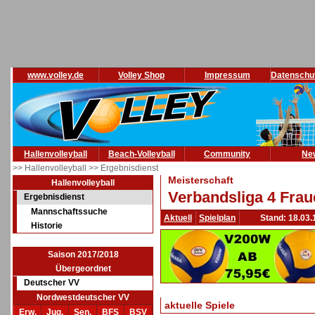
www.volley.de
Volley Shop
Impressum
Datenschu
Hallenvolleyball
Beach-Volleyball
Community
Ne
>> Hallenvolleyball
>> Ergebnisdienst
Meisterschaft
Hallenvolleyball
Verbandsliga 4 Frau
Ergebnisdienst
Mannschaftssuche
Aktuell
Spielplan
Stand: 18.03.
Historie
Saison 2017/2018
Übergeordnet
Deutscher VV
Nordwestdeutscher VV
aktuelle Spiele
Erw.
Jug.
Sen.
BFS
BSV