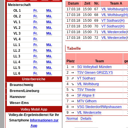
Datum
Zeit
Nr.
Team A
Meisterschaft
17.03.18
15:00
67
VfL Wolfsburg(H)
OL 1
Fr.
Mä.
17.03.18
15:00
68
VfL Wolfsburg(H)
OL 2
Fr.
Mä.
17.03.18
15:00
69
VT Südharz(H)
VL 1
Fr.
Mä.
17.03.18
15:00
70
VT Südharz(H)
VL 2
Fr.
Mä.
17.03.18
15:00
71
VfL Westercelle(
VL 3
Fr.
Mä.
17.03.18
15:00
72
VfL Westercelle(
VL 4
Fr.
LL 1
Fr.
Mä.
Tabelle
LL 2
Fr.
Mä.
LL 3
Fr.
Mä.
Platz
Team
ge
LL 4
Fr.
Mä.
1
⇒
SG Volleyball Münden
LL 5
Fr.
Mä.
2
⇒
TSV Giesen GRIZZLYS
LL 6
Fr.
Mä.
3
⇗
VT Südharz
Unterbereiche
4
⇘
VfL Wolfsburg
Braunschweig
5
⇘
TSV Thiede
Bremen/Lüneburg
6
⇒
SF Aligse II
Hannover
7
⇒
MTV Gifhorn
Weser-Ems
8
⇒
VSG Stederdorf/Wipshausen
Volley Mobil App
9
⇒
VfL Westercelle
Volley.de-Ergebnisdienst für Ihr
Normal
Details
Smartphone
Informationen zur
App