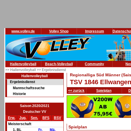
www.volley.de
Volley Shop
Impressum
Datenschu
Hallenvolleyball
Beach-Volleyball
Community
Ne
>> Hallenvolleyball
>> Ergebnisdienst
Regionalliga Süd Männer (Sai
Hallenvolleyball
TSV 1846 Ellwange
Ergebnisdienst
Mannschaftssuche
<< zurück
Spielplan
D
Historie
Saison 2020/2021
Deutscher VV
Erw.
Jug.
Sen.
BFS
BSV
Meisterschaft
Spielplan
1. BL
Fr.
Mä.