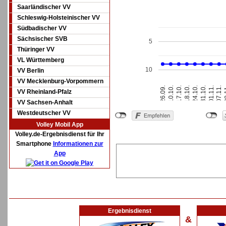
Saarländischer VV
Schleswig-Holsteinischer VV
Südbadischer VV
Sächsischer SVB
5
Thüringer VV
VL Württemberg
10
VV Berlin
VV Mecklenburg-Vorpommern
18.10.
24.10.
31.10.
01.11.
07.11.
0
26.09.
10.10.
17.10.
VV Rheinland-Pfalz
VV Sachsen-Anhalt
Westdeutscher VV
Volley Mobil App
Volley.de-Ergebnisdienst für Ihr
Smartphone
Informationen zur
App
Ergebnisdienst
&