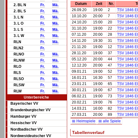
Datum
Zeit
Nr.
T
2. BL N
Fr.
Mä.
26.09.20
19:00
2
TSV 1846 E
2. BL S
Fr.
Mä.
10.10.20
20:00
7
TSV 1846 E
3. L N
Fr.
Mä.
24.10.20
15:00
20
TSV 1846 E
3. L O
Fr.
Mä.
31.10.20
19:00
22
TSV 1846 E
3. L S
Fr.
Mä.
07.11.20
20:00
28
TSV 1846 E
3. L W
Fr.
Mä.
14.11.20
19:30
31
TSV 1846 E
RLN
Fr.
Mä.
21.11.20
19:00
12
TSV 1846 E
RLN2
Fr.
28.11.20
19:00
37
TSV 1846 E
RLNO
Fr.
Mä.
05.12.20
20:00
44
TSV 1846 E
RLNW
Fr.
Mä.
12.12.20
20:00
47
TSV 1846 E
RLO
Fr.
Mä.
09.01.21
19:00
52
TSV 1846 E
RLS
Fr.
Mä.
16.01.21
16:30
57
TSV 1846 E
RLSO
Fr.
Mä.
23.01.21
19:00
65
TSV 1846 E
RLSW
Fr.
Mä.
30.01.21
19:00
67
TSV 1846 E
RLW
Fr.
Mä.
06.02.21
19:00
73
TSV 1846 E
Unterbereiche
20.02.21
19:00
76
TSV 1846 E
Bayerischer VV
14.03.21
16:00
82
TSV 1846 E
Brandenburgischer VV
27.03.21
20:00
89
TSV 1846 E
Hamburger VV
📅 Heimspiele
📅 alle Spiele
Hessischer VV
Nordbadischer VV
Tabellenverlauf
Nordwestdeutscher VV