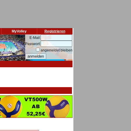
MyVolley
Registrieren
E-Mail:
Passwort:
angemeldet bleiben