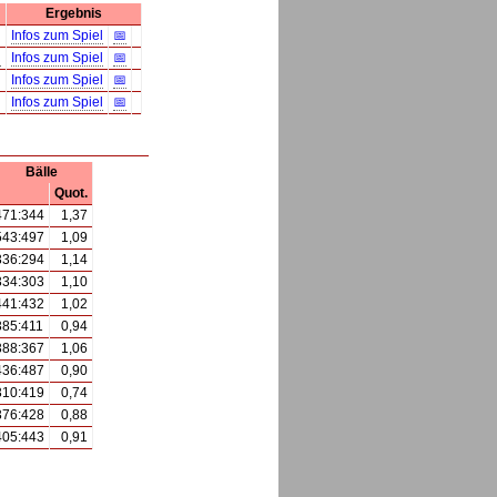
Ergebnis
Infos zum Spiel
📅
g
Infos zum Spiel
📅
Infos zum Spiel
📅
Infos zum Spiel
📅
Bälle
Quot.
471:344
1,37
543:497
1,09
336:294
1,14
334:303
1,10
441:432
1,02
385:411
0,94
388:367
1,06
436:487
0,90
310:419
0,74
376:428
0,88
405:443
0,91