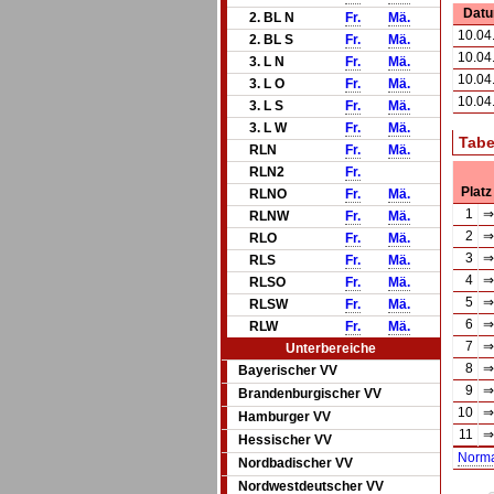
Dat
2. BL N
Fr.
Mä.
10.04
2. BL S
Fr.
Mä.
10.04
3. L N
Fr.
Mä.
10.04
3. L O
Fr.
Mä.
10.04
3. L S
Fr.
Mä.
3. L W
Fr.
Mä.
Tabe
RLN
Fr.
Mä.
RLN2
Fr.
Platz
RLNO
Fr.
Mä.
1
⇒
RLNW
Fr.
Mä.
2
⇒
RLO
Fr.
Mä.
3
⇒
RLS
Fr.
Mä.
4
⇒
RLSO
Fr.
Mä.
5
⇒
RLSW
Fr.
Mä.
6
⇒
RLW
Fr.
Mä.
7
⇒
Unterbereiche
8
⇒
Bayerischer VV
9
⇒
Brandenburgischer VV
10
⇒
Hamburger VV
11
⇒
Hessischer VV
Norm
Nordbadischer VV
Nordwestdeutscher VV