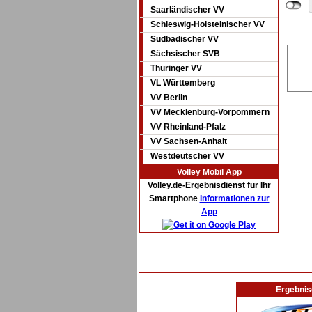
Saarländischer VV
Schleswig-Holsteinischer VV
Südbadischer VV
Sächsischer SVB
Thüringer VV
VL Württemberg
VV Berlin
VV Mecklenburg-Vorpommern
VV Rheinland-Pfalz
VV Sachsen-Anhalt
Westdeutscher VV
Volley Mobil App
Volley.de-Ergebnisdienst für Ihr
Smartphone
Informationen zur
App
Ergebnis