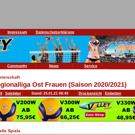
Impressum
Datenschutzerklärung
Community
News
Service
sterschaft
gionalliga Ost Frauen (Saison 2020/2021)
ll
Spielplan
Stand: 25.01.21 08:40
Druckansicht
Einbetten
elle Spiele