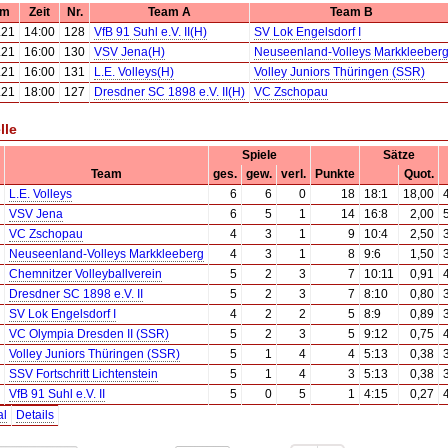
um
Zeit
Nr.
Team A
Team B
.21
14:00
128
VfB 91 Suhl e.V. II(H)
SV Lok Engelsdorf I
.21
16:00
130
VSV Jena(H)
Neuseenland-Volleys Markkleeber
.21
16:00
131
L.E. Volleys(H)
Volley Juniors Thüringen (SSR)
.21
18:00
127
Dresdner SC 1898 e.V. II(H)
VC Zschopau
lle
Spiele
Sätze
Team
ges.
gew.
verl.
Punkte
Quot.
L.E. Volleys
6
6
0
18
18:1
18,00
VSV Jena
6
5
1
14
16:8
2,00
VC Zschopau
4
3
1
9
10:4
2,50
Neuseenland-Volleys Markkleeberg
4
3
1
8
9:6
1,50
Chemnitzer Volleyballverein
5
2
3
7
10:11
0,91
Dresdner SC 1898 e.V. II
5
2
3
7
8:10
0,80
SV Lok Engelsdorf I
4
2
2
5
8:9
0,89
VC Olympia Dresden II (SSR)
5
2
3
5
9:12
0,75
Volley Juniors Thüringen (SSR)
5
1
4
4
5:13
0,38
SSV Fortschritt Lichtenstein
5
1
4
3
5:13
0,38
VfB 91 Suhl e.V. II
5
0
5
1
4:15
0,27
al
Details