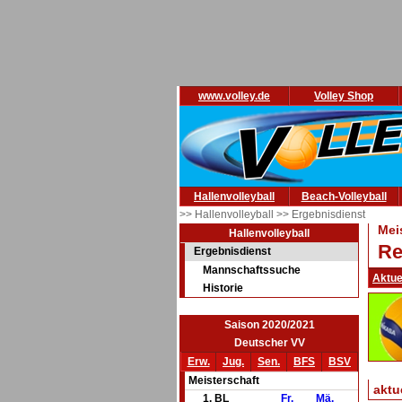
www.volley.de
Volley Shop
Hallenvolleyball
Beach-Volleyball
>> Hallenvolleyball
>> Ergebnisdienst
Mei
Hallenvolleyball
Re
Ergebnisdienst
Mannschaftssuche
Aktue
Historie
Saison 2020/2021
Deutscher VV
Erw.
Jug.
Sen.
BFS
BSV
Meisterschaft
aktu
1. BL
Fr.
Mä.