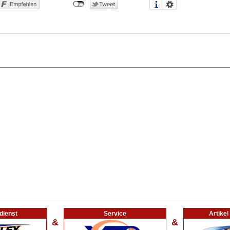
dienst
Service
Artike
&
&