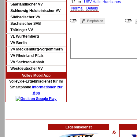
12
⇒
USV Halle Hurricanes
Saarländischer VV
Normal
Details
Schleswig-Holsteinischer VV
Südbadischer VV
Sächsischer SVB
Thüringer VV
VL Württemberg
VV Berlin
VV Mecklenburg-Vorpommern
VV Rheinland-Pfalz
VV Sachsen-Anhalt
Westdeutscher VV
Volley Mobil App
Volley.de-Ergebnisdienst für Ihr
Smartphone
Informationen zur
App
Ergebnisdienst
&