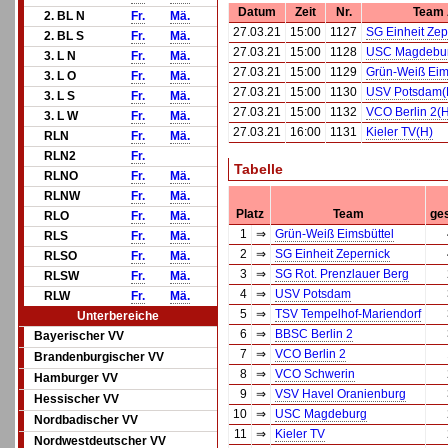
Datum
Zeit
Nr.
Team
2. BL N
Fr.
Mä.
27.03.21
15:00
1127
SG Einheit Zep
2. BL S
Fr.
Mä.
27.03.21
15:00
1128
USC Magdebur
3. L N
Fr.
Mä.
27.03.21
15:00
1129
Grün-Weiß Eim
3. L O
Fr.
Mä.
27.03.21
15:00
1130
USV Potsdam(
3. L S
Fr.
Mä.
27.03.21
15:00
1132
VCO Berlin 2(
3. L W
Fr.
Mä.
27.03.21
16:00
1131
Kieler TV(H)
RLN
Fr.
Mä.
RLN2
Fr.
Tabelle
RLNO
Fr.
Mä.
RLNW
Fr.
Mä.
Platz
Team
ges
RLO
Fr.
Mä.
1
⇒
Grün-Weiß Eimsbüttel
RLS
Fr.
Mä.
2
⇒
SG Einheit Zepernick
RLSO
Fr.
Mä.
3
⇒
SG Rot. Prenzlauer Berg
RLSW
Fr.
Mä.
4
⇒
USV Potsdam
RLW
Fr.
Mä.
5
⇒
TSV Tempelhof-Mariendorf
Unterbereiche
6
⇒
BBSC Berlin 2
Bayerischer VV
7
⇒
VCO Berlin 2
Brandenburgischer VV
8
⇒
VCO Schwerin
Hamburger VV
9
⇒
VSV Havel Oranienburg
Hessischer VV
10
⇒
USC Magdeburg
Nordbadischer VV
11
⇒
Kieler TV
Nordwestdeutscher VV