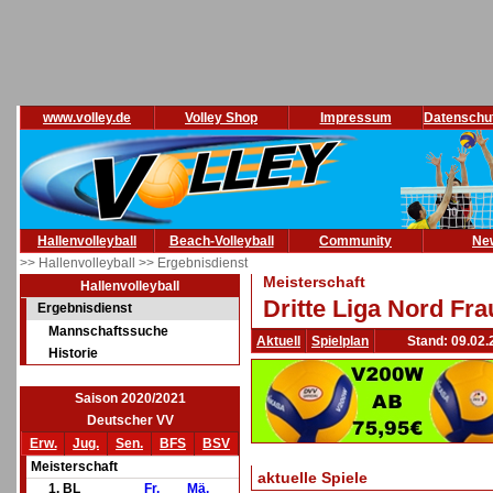
www.volley.de
Volley Shop
Impressum
Datenschu
Hallenvolleyball
Beach-Volleyball
Community
Ne
>> Hallenvolleyball
>> Ergebnisdienst
Meisterschaft
Hallenvolleyball
Dritte Liga Nord Fr
Ergebnisdienst
Mannschaftssuche
Aktuell
Spielplan
Stand: 09.02.
Historie
Saison 2020/2021
Deutscher VV
Erw.
Jug.
Sen.
BFS
BSV
Meisterschaft
aktuelle Spiele
1. BL
Fr.
Mä.