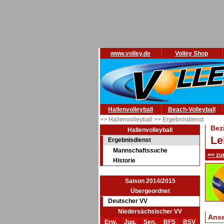
www.volley.de
Volley Shop
Hallenvolleyball
Beach-Volleyball
>> Hallenvolleyball
>> Ergebnisdienst
Bez
Hallenvolleyball
Le
Ergebnisdienst
Mannschaftssuche
<< zu
Historie
Saison 2014/2015
Übergeordnet
Deutscher VV
Niedersächsischer VV
Ans
Erw.
Jug.
Sen.
BFS
BSV