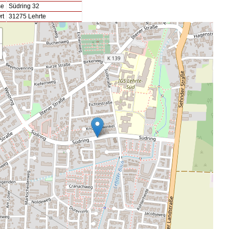
se
Südring 32
rt
31275 Lehrte