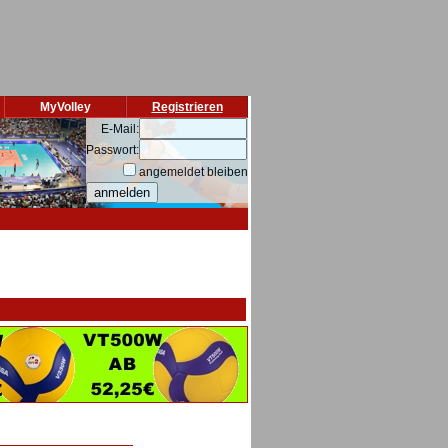
MyVolley
Registrieren
E-Mail:
Passwort:
angemeldet bleiben