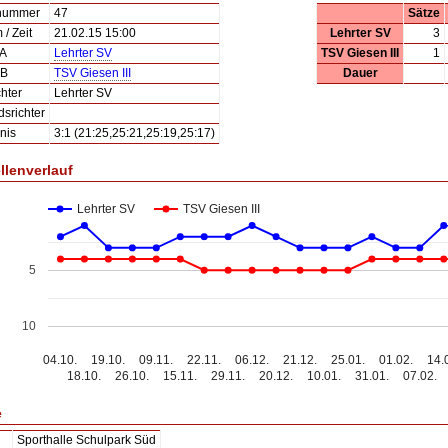
lnummer
47
Sätze
/ Zeit
21.02.15 15:00
Lehrter SV
3
 A
Lehrter SV
TSV Giesen III
1
 B
TSV Giesen III
Dauer
hter
Lehrter SV
dsrichter
nis
3:1 (21:25,25:21,25:19,25:17)
llenverlauf
Lehrter SV
TSV Giesen III
5
10
04.10.
19.10.
09.11.
22.11.
06.12.
21.12.
25.01.
01.02.
14.
18.10.
26.10.
15.11.
29.11.
20.12.
10.01.
31.01.
07.02.
e
Sporthalle Schulpark Süd