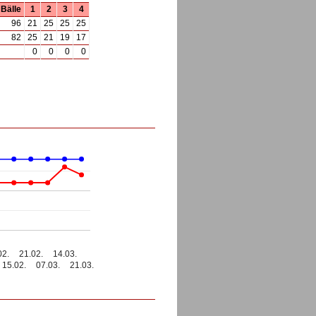
Bälle
1
2
3
4
96
21
25
25
25
82
25
21
19
17
0
0
0
0
02.
21.02.
14.03.
15.02.
07.03.
21.03.