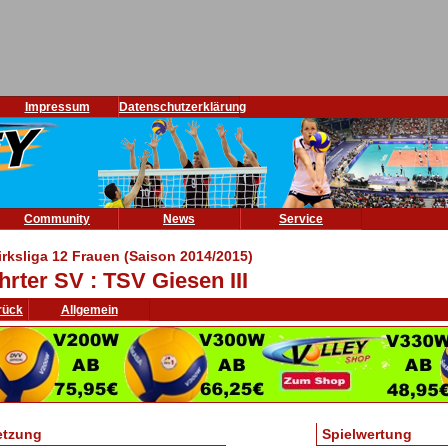
Impressum
Datenschutzerklärung
Community
News
Service
irksliga 12 Frauen (Saison 2014/2015)
hrter SV : TSV Giesen III
rück
Allgemein
etzung
Spielwertung