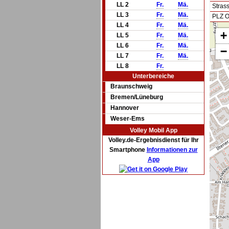
LL 2
Fr.
Mä.
Stras
LL 3
Fr.
Mä.
PLZ O
LL 4
Fr.
Mä.
+
LL 5
Fr.
Mä.
LL 6
Fr.
Mä.
−
LL 7
Fr.
Mä.
LL 8
Fr.
Unterbereiche
Braunschweig
Bremen/Lüneburg
Hannover
Weser-Ems
Volley Mobil App
Volley.de-Ergebnisdienst für Ihr
Smartphone
Informationen zur
App