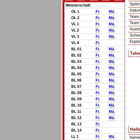
Spie
Meisterschaft
Datum 
OL 1
Fr.
Mä.
Team
OL 2
Fr.
Mä.
Team
VL 1
Fr.
Mä.
Ausric
VL 2
Fr.
Mä.
Schie
VL 3
Fr.
Mä.
Ergeb
VL 4
Fr.
BL 01
Fr.
Mä.
Tabe
BL 02
Fr.
Mä.
BL 03
Fr.
Mä.
BL 04
Fr.
Mä.
BL 05
Fr.
Mä.
BL 06
Fr.
Mä.
BL 07
Fr.
Mä.
BL 08
Fr.
Mä.
BL 09
Fr.
Mä.
BL 10
Fr.
Mä.
BL 11
Fr.
Mä.
BL 12
Fr.
Mä.
BL 13
Fr.
Hall
BL 14
Fr.
LL 1
Fr.
Mä.
Name