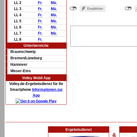
LL 2
Fr.
Mä.
LL 3
Fr.
Mä.
LL 4
Fr.
Mä.
LL 5
Fr.
Mä.
LL 6
Fr.
Mä.
LL 7
Fr.
Mä.
LL 8
Fr.
Unterbereiche
Braunschweig
Bremen/Lüneburg
Hannover
Weser-Ems
Volley Mobil App
Volley.de-Ergebnisdienst für Ihr
Smartphone
Informationen zur
App
Ergebnisdienst
&