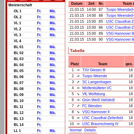
Datum
Zeit
Nr.
Team 
Meisterschaft
21.03.15
14:00
87
Tuspo Weende(
OL 1
Fr.
Mä.
21.03.15
14:00
88
Tuspo Weende(
OL 2
Fr.
Mä.
21.03.15
15:00
85
USC Clausthal-Ze
VL 1
Fr.
Mä.
21.03.15
15:00
86
USC Clausthal-Ze
VL 2
Fr.
Mä.
21.03.15
15:00
89
VSG Hannover II
VL 3
Fr.
Mä.
21.03.15
15:00
90
VSG Hannover II
VL 4
Fr.
BL 01
Fr.
Mä.
Tabelle
BL 02
Fr.
Mä.
BL 03
Fr.
Mä.
Platz
Team
ges.
BL 04
Fr.
Mä.
1
⇒
TSV Giesen III
18
BL 05
Fr.
Mä.
2
⇒
Tuspo Weende
18
BL 06
Fr.
Mä.
3
⇗
SC Langenhagen
18
BL 07
Fr.
Mä.
4
⇒
Wolfenbütteler VC
18
BL 08
Fr.
Mä.
5
⇘
VfL Wolfsburg
18
BL 09
Fr.
Mä.
6
⇒
Grün-Weiß Vallstedt
18
BL 10
Fr.
Mä.
7
⇗
FC Wenden
18
BL 11
Fr.
Mä.
8
⇘
VSG Hannover II
18
BL 12
Fr.
Mä.
9
⇒
USC Clausthal-Zellerfeld
18
BL 13
Fr.
10
⇒
USC Braunschweig IV
18
BL 14
Fr.
Normal
Details
LL 1
Fr.
Mä.