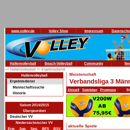
www.volley.de
Volley Shop
Impressum
Datenschu
Hallenvolleyball
Beach-Volleyball
Community
Ne
>> Hallenvolleyball
>> Ergebnisdienst
Meisterschaft
Hallenvolleyball
Verbandsliga 3 Männ
Ergebnisdienst
Mannschaftssuche
Aktuell
Spielplan
Prognose
St
Historie
Saison 2014/2015
Übergeordnet
Deutscher VV
Niedersächsischer VV
aktuelle Spiele
Erw.
Jug.
Sen.
BFS
BSV