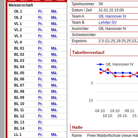
Spielnummer
39
Meisterschaft
Datum / Zeit
31.01.15 15:00
OL 1
Fr.
Mä.
Team A
GfL Hannover IV
OL 2
Fr.
Mä.
Team B
Lehrter SV
VL 1
Fr.
Mä.
Ausrichter
GfL Hannover IV
VL 2
Fr.
Mä.
Schiedsrichter
VL 3
Fr.
Mä.
Ergebnis
2:3 (11:25,19:25,25:23,
VL 4
Fr.
BL 01
Fr.
Mä.
Tabellenverlauf
BL 02
Fr.
Mä.
BL 03
Fr.
Mä.
GfL Hannover IV
BL 04
Fr.
Mä.
BL 05
Fr.
Mä.
BL 06
Fr.
Mä.
5
BL 07
Fr.
Mä.
BL 08
Fr.
Mä.
BL 09
Fr.
Mä.
10
BL 10
Fr.
Mä.
BL 11
Fr.
Mä.
04.10.
19.10.
09.11.
18.10.
26.10.
15.
BL 12
Fr.
Mä.
BL 13
Fr.
Halle
BL 14
Fr.
LL 1
Fr.
Mä.
Name
Freie Waldorfschule (neue Hal