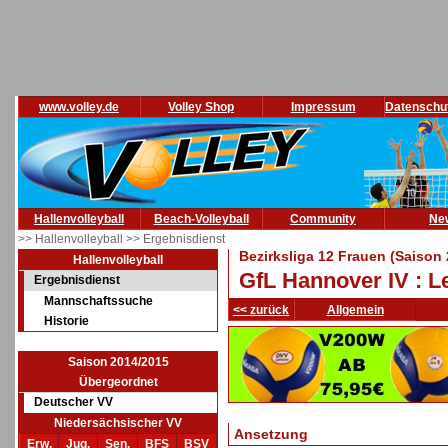
www.volley.de
Volley Shop
Impressum
Datenschu
Hallenvolleyball
Beach-Volleyball
Community
Ne
>> Hallenvolleyball
>> Ergebnisdienst
Bezirksliga 12 Frauen (Saison
Hallenvolleyball
GfL Hannover IV : L
Ergebnisdienst
Mannschaftssuche
<< zurück
Allgemein
Historie
Saison 2014/2015
Übergeordnet
Deutscher VV
Niedersächsischer VV
Ansetzung
Erw.
Jug.
Sen.
BFS
BSV