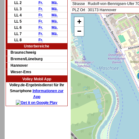
LL 2
Fr.
Mä.
Strasse
Rudolf-von-Bennigsen-Ufer 7
LL 3
Fr.
Mä.
PLZ Ort
30173 Hannover
LL 4
Fr.
Mä.
+
LL 5
Fr.
Mä.
LL 6
Fr.
Mä.
−
LL 7
Fr.
Mä.
LL 8
Fr.
Unterbereiche
Braunschweig
Bremen/Lüneburg
Hannover
Weser-Ems
Volley Mobil App
Volley.de-Ergebnisdienst für Ihr
Smartphone
Informationen zur
App