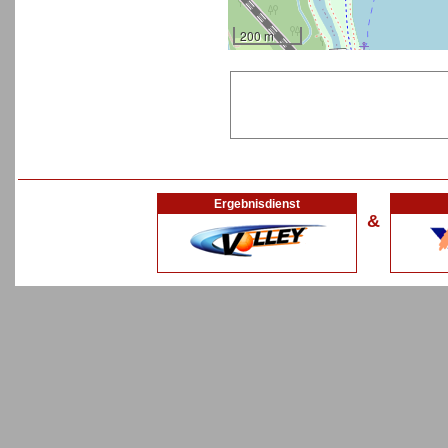
200 m
Ergebnisdienst
&