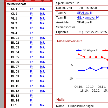
Spielnummer
29
Meisterschaft
Datum / Zeit
10.01.15 15:00
OL 1
Fr.
Mä.
Team A
SF Aligse III
OL 2
Fr.
Mä.
Team B
GfL Hannover IV
VL 1
Fr.
Mä.
Ausrichter
SF Aligse III
VL 2
Fr.
Mä.
Schiedsrichter
VL 3
Fr.
Mä.
Ergebnis
1:3 (13:25,27:25,12:25,
VL 4
Fr.
BL 01
Fr.
Mä.
Tabellenverlauf
BL 02
Fr.
Mä.
BL 03
Fr.
Mä.
SF Aligse III
BL 04
Fr.
Mä.
BL 05
Fr.
Mä.
BL 06
Fr.
Mä.
5
BL 07
Fr.
Mä.
BL 08
Fr.
Mä.
BL 09
Fr.
Mä.
10
BL 10
Fr.
Mä.
BL 11
Fr.
Mä.
04.10.
19.10.
09.11.
18.10.
26.10.
15.
BL 12
Fr.
Mä.
BL 13
Fr.
Halle
BL 14
Fr.
LL 1
Fr.
Mä.
Name
Grundschule Aligse