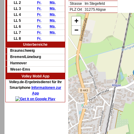
LL 2
Fr.
Mä.
Strasse
Im Stegefeld
LL 3
Fr.
Mä.
PLZ Ort
31275 Aligse
LL 4
Fr.
Mä.
+
LL 5
Fr.
Mä.
LL 6
Fr.
Mä.
−
LL 7
Fr.
Mä.
LL 8
Fr.
Unterbereiche
Braunschweig
Bremen/Lüneburg
Hannover
Weser-Ems
Volley Mobil App
Volley.de-Ergebnisdienst für Ihr
Smartphone
Informationen zur
App