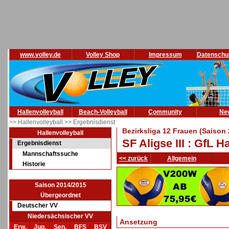
www.volley.de
Volley Shop
Impressum
Datenschu
Hallenvolleyball
Beach-Volleyball
Community
Ne
>> Hallenvolleyball
>> Ergebnisdienst
Bezirksliga 12 Frauen (Saison
Hallenvolleyball
SF Aligse III : GfL 
Ergebnisdienst
Mannschaftssuche
<< zurück
Allgemein
Historie
Saison 2014/2015
Übergeordnet
Deutscher VV
Niedersächsischer VV
Ansetzung
Erw.
Jug.
Sen.
BFS
BSV