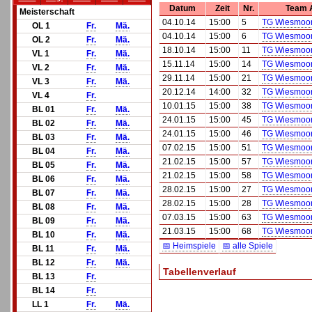
Datum
Zeit
Nr.
Team 
Meisterschaft
04.10.14
15:00
5
TG Wiesmoor
OL 1
Fr.
Mä.
04.10.14
15:00
6
TG Wiesmoor
OL 2
Fr.
Mä.
18.10.14
15:00
11
TG Wiesmoo
VL 1
Fr.
Mä.
15.11.14
15:00
14
TG Wiesmoo
VL 2
Fr.
Mä.
29.11.14
15:00
21
TG Wiesmoo
VL 3
Fr.
Mä.
20.12.14
14:00
32
TG Wiesmoo
VL 4
Fr.
10.01.15
15:00
38
TG Wiesmoo
BL 01
Fr.
Mä.
24.01.15
15:00
45
TG Wiesmoor
BL 02
Fr.
Mä.
24.01.15
15:00
46
TG Wiesmoor
BL 03
Fr.
Mä.
07.02.15
15:00
51
TG Wiesmoo
BL 04
Fr.
Mä.
21.02.15
15:00
57
TG Wiesmoor
BL 05
Fr.
Mä.
21.02.15
15:00
58
TG Wiesmoor
BL 06
Fr.
Mä.
28.02.15
15:00
27
TG Wiesmoor
BL 07
Fr.
Mä.
28.02.15
15:00
28
TG Wiesmoor
BL 08
Fr.
Mä.
07.03.15
15:00
63
TG Wiesmoo
BL 09
Fr.
Mä.
21.03.15
15:00
68
TG Wiesmoo
BL 10
Fr.
Mä.
📅 Heimspiele
📅 alle Spiele
BL 11
Fr.
Mä.
BL 12
Fr.
Mä.
Tabellenverlauf
BL 13
Fr.
BL 14
Fr.
LL 1
Fr.
Mä.