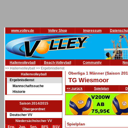
www.volley.de
Volley Shop
Impressum
Datenschu
Hallenvolleyball
Beach-Volleyball
Community
Ne
>> Hallenvolleyball
>> Ergebnisdienst
Oberliga 1 Männer (Saison 201
Hallenvolleyball
TG Wiesmoor
Ergebnisdienst
Mannschaftssuche
<< zurück
Spielplan
D
Historie
Saison 2014/2015
Übergeordnet
Deutscher VV
Niedersächsischer VV
Spielplan
Erw.
Jug.
Sen.
BFS
BSV