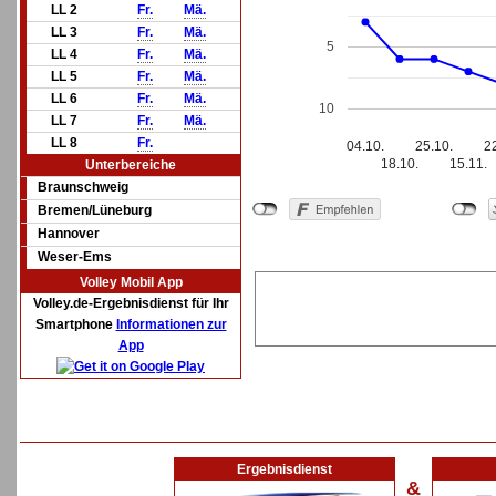
LL 2
Fr.
Mä.
LL 3
Fr.
Mä.
5
LL 4
Fr.
Mä.
LL 5
Fr.
Mä.
LL 6
Fr.
Mä.
10
LL 7
Fr.
Mä.
LL 8
Fr.
04.10.
25.10.
2
18.10.
15.11.
Unterbereiche
Braunschweig
Bremen/Lüneburg
Hannover
Weser-Ems
Volley Mobil App
Volley.de-Ergebnisdienst für Ihr
Smartphone
Informationen zur
App
Ergebnisdienst
&