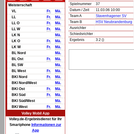
Spielnummer
37
Meisterschaft
Datum / Zeit
11.03.06 10:00
VL
Fr.
Mä.
Team A
Stavenhagener SV
LL
Fr.
Mä.
Team B
HSV Neubrandenburg
LL O
Fr.
Mä.
Ausrichter
LL W
Fr.
Mä.
Schiedsrichter
LK N
Mä.
Ergebnis
3:2 ()
LK O
Fr.
Mä.
LK W
Fr.
Mä.
BL Nord
Mä.
BL Ost
Fr.
Mä.
BL SW
Mä.
BL West
Fr.
Mä.
BKl Nord
Fr.
Mä.
BKl Nord/West
Mä.
BKl Ost
Fr.
Mä.
BKl Süd
Fr.
Mä.
BKl Süd/West
Mä.
BKl West
Fr.
Mä.
Volley Mobil App
Volley.de-Ergebnisdienst für Ihr
Smartphone
Informationen zur
App