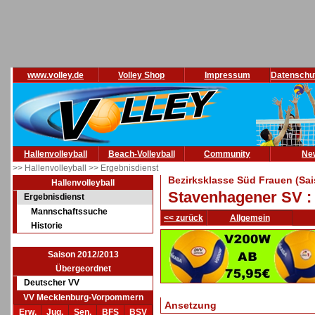
www.volley.de
Volley Shop
Impressum
Datenschu
Hallenvolleyball
Beach-Volleyball
Community
Ne
>> Hallenvolleyball
>> Ergebnisdienst
Bezirksklasse Süd Frauen (Sa
Hallenvolleyball
Stavenhagener SV 
Ergebnisdienst
Mannschaftssuche
<< zurück
Allgemein
Historie
Saison 2012/2013
Übergeordnet
Deutscher VV
VV Mecklenburg-Vorpommern
Ansetzung
Erw.
Jug.
Sen.
BFS
BSV