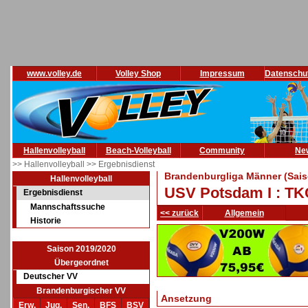
www.volley.de
Volley Shop
Impressum
Datenschu
Hallenvolleyball
Beach-Volleyball
Community
Ne
>> Hallenvolleyball
>> Ergebnisdienst
Brandenburgliga Männer (Sais
Hallenvolleyball
USV Potsdam I : TKC
Ergebnisdienst
Mannschaftssuche
<< zurück
Allgemein
Historie
Saison 2019/2020
Übergeordnet
Deutscher VV
Brandenburgischer VV
Ansetzung
Erw.
Jug.
Sen.
BFS
BSV