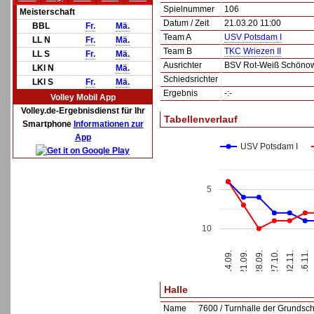
Spielnummer
106
Meisterschaft
Datum / Zeit
21.03.20 11:00
BBL
Fr.
Mä.
Team A
USV Potsdam I
LL N
Fr.
Mä.
Team B
TKC Wriezen II
LL S
Fr.
Mä.
Ausrichter
BSV Rot-Weiß Schöno
LKl N
Mä.
Schiedsrichter
LKl S
Fr.
Mä.
Ergebnis
-:-
Volley Mobil App
Volley.de-Ergebnisdienst für Ihr
Tabellenverlauf
Smartphone
Informationen zur
App
USV Potsdam I
5
10
28.09.
16.11.
14.09.
27.10.
21.09.
02.11.
Halle
Name
7600 / Turnhalle der Grunds