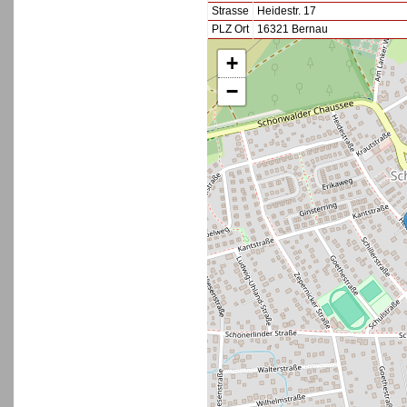
Strasse
Heidestr. 17
PLZ Ort
16321 Bernau
+
−