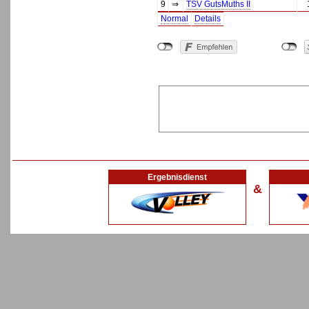
9
⇒
TSV GutsMuths II
Normal
Details
Ergebnisdienst
&