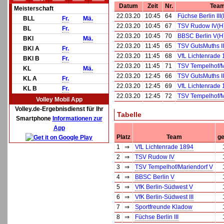
Datum
Zeit
Nr.
Tea
Meisterschaft
22.03.20
10:45
64
Füchse Berlin III
BLL
Fr.
Mä.
22.03.20
10:45
67
TSV Rudow IV(H
BL
Fr.
22.03.20
10:45
70
BBSC Berlin V(H
BKl
Mä.
22.03.20
11:45
65
TSV GutsMuths II
BKl A
Fr.
22.03.20
11:45
68
VfL Lichtenrade
BKl B
Fr.
22.03.20
11:45
71
TSV Tempelhof/M
KL
Mä.
22.03.20
12:45
66
TSV GutsMuths II
KL A
Fr.
22.03.20
12:45
69
VfL Lichtenrade
KL B
Fr.
22.03.20
12:45
72
TSV Tempelhof/M
Volley Mobil App
Volley.de-Ergebnisdienst für Ihr
Tabelle
Smartphone
Informationen zur
App
Platz
Team
ge
1
⇒
VfL Lichtenrade 1894
2
⇒
TSV Rudow IV
3
⇒
TSV Tempelhof/Mariendorf V
4
⇒
BBSC Berlin V
5
⇒
VfK Berlin-Südwest V
6
⇒
VfK Berlin-Südwest III
7
⇒
Sportfreunde Kladow
8
⇒
Füchse Berlin III