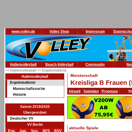
www.volley.de
Volley Shop
Impressum
Datenschu
Hallenvolleyball
Beach-Volleyball
Community
Ne
>> Hallenvolleyball
>> Ergebnisdienst
Meisterschaft
Hallenvolleyball
Kreisliga B Frauen 
Ergebnisdienst
Mannschaftssuche
Aktuell
Spielplan
Prognose
St
Historie
Saison 2019/2020
Übergeordnet
Deutscher VV
VV Berlin
aktuelle Spiele
Erw.
Jug.
Sen.
BFS
BSV