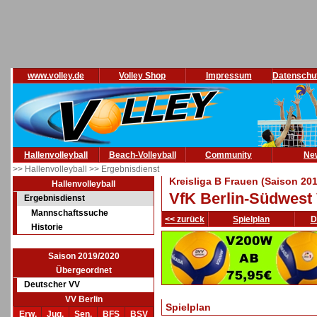
www.volley.de
Volley Shop
Impressum
Datenschu
Hallenvolleyball
Beach-Volleyball
Community
Ne
>> Hallenvolleyball
>> Ergebnisdienst
Kreisliga B Frauen (Saison 20
Hallenvolleyball
VfK Berlin-Südwest
Ergebnisdienst
Mannschaftssuche
<< zurück
Spielplan
D
Historie
Saison 2019/2020
Übergeordnet
Deutscher VV
VV Berlin
Spielplan
Erw.
Jug.
Sen.
BFS
BSV