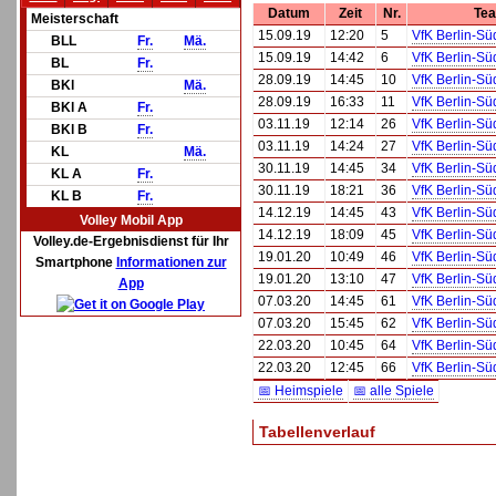
Datum
Zeit
Nr.
Te
Meisterschaft
15.09.19
12:20
5
VfK Berlin-Sü
BLL
Fr.
Mä.
15.09.19
14:42
6
VfK Berlin-Sü
BL
Fr.
28.09.19
14:45
10
VfK Berlin-Sü
BKl
Mä.
28.09.19
16:33
11
VfK Berlin-Sü
BKl A
Fr.
03.11.19
12:14
26
VfK Berlin-Sü
BKl B
Fr.
03.11.19
14:24
27
VfK Berlin-Sü
KL
Mä.
30.11.19
14:45
34
VfK Berlin-Sü
KL A
Fr.
30.11.19
18:21
36
VfK Berlin-Sü
KL B
Fr.
14.12.19
14:45
43
VfK Berlin-Sü
Volley Mobil App
14.12.19
18:09
45
VfK Berlin-Sü
Volley.de-Ergebnisdienst für Ihr
19.01.20
10:49
46
VfK Berlin-Sü
Smartphone
Informationen zur
19.01.20
13:10
47
VfK Berlin-Sü
App
07.03.20
14:45
61
VfK Berlin-Sü
07.03.20
15:45
62
VfK Berlin-Sü
22.03.20
10:45
64
VfK Berlin-Sü
22.03.20
12:45
66
VfK Berlin-Sü
📅 Heimspiele
📅 alle Spiele
Tabellenverlauf