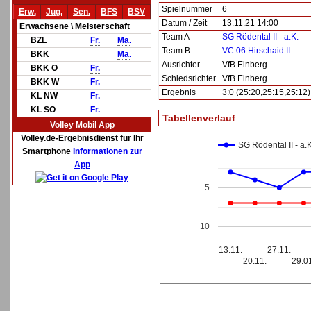
Spielnummer
6
Erw.
Jug.
Sen.
BFS
BSV
Datum / Zeit
13.11.21 14:00
Erwachsene \ Meisterschaft
Team A
SG Rödental II - a.K.
BZL
Fr.
Mä.
Team B
VC 06 Hirschaid II
BKK
Mä.
Ausrichter
VfB Einberg
BKK O
Fr.
Schiedsrichter
VfB Einberg
BKK W
Fr.
Ergebnis
3:0 (25:20,25:15,25:12)
KL NW
Fr.
KL SO
Fr.
Tabellenverlauf
Volley Mobil App
Volley.de-Ergebnisdienst für Ihr
SG Rödental II - a.K
Smartphone
Informationen zur
App
5
10
13.11.
27.11.
20.11.
29.0