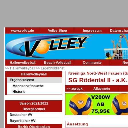
www.volley.de
Volley Shop
Impressum
Datenschu
Hallenvolleyball
Beach-Volleyball
Community
Ne
>> Hallenvolleyball
>> Ergebnisdienst
Kreisliga Nord-West Frauen (S
Hallenvolleyball
SG Rödental II - a.K.
Ergebnisdienst
Mannschaftssuche
<< zurück
Allgemein
Historie
Saison 2021/2022
Übergeordnet
Deutscher VV
Bayerischer VV
Ansetzung
Bezirk Oberfranken