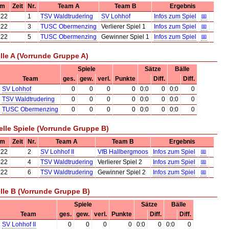
um
Zeit
Nr.
Team A
Team B
Ergebnis
.22
1
TSV Waldtrudering
SV Lohhof
Infos zum Spiel
📅
.22
3
TUSC Obermenzing
Verlierer Spiel 1
Infos zum Spiel
📅
.22
5
TUSC Obermenzing
Gewinner Spiel 1
Infos zum Spiel
📅
lle A (Vorrunde Gruppe A)
Spiele
Sätze
Bälle
Team
ges.
gew.
verl.
Punkte
Diff.
Diff.
SV Lohhof
0
0
0
0
0:0
0
0:0
0
TSV Waldtrudering
0
0
0
0
0:0
0
0:0
0
TUSC Obermenzing
0
0
0
0
0:0
0
0:0
0
elle Spiele (Vorrunde Gruppe B)
um
Zeit
Nr.
Team A
Team B
Ergebnis
.22
2
SV Lohhof II
VfB Hallbergmoos
Infos zum Spiel
📅
.22
4
TSV Waldtrudering
Verlierer Spiel 2
Infos zum Spiel
📅
.22
6
TSV Waldtrudering
Gewinner Spiel 2
Infos zum Spiel
📅
lle B (Vorrunde Gruppe B)
Spiele
Sätze
Bälle
Team
ges.
gew.
verl.
Punkte
Diff.
Diff.
SV Lohhof II
0
0
0
0
0:0
0
0:0
0