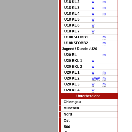
U18 KL 2
w
m
U18 KL 3
w
m
U18 KL 4
w
m
U18 KL 5
w
U18 KL 6
w
U18 KL 7
w
U18KSFOBB1
m
U18KSFOBB2
m
Jugend \ Runde \ U20
U20 BL
m
U20 BKL 1
w
U20 BKL 2
w
U20 KL 1
w
m
U20 KL 2
w
w
w
m
U20 KL 3
w
m
U20 KL 4
w
Unterbereiche
Chiemgau
München
Nord
Ost
Süd