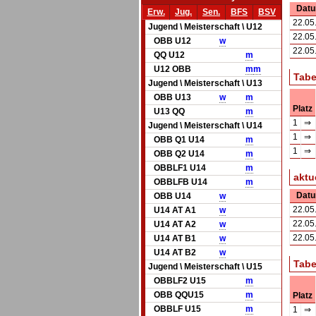
Dat
Erw.
Jug.
Sen.
BFS
BSV
22.05
Jugend \ Meisterschaft \ U12
22.05
OBB U12
w
22.05
QQ U12
m
U12 OBB
m
m
Tabe
Jugend \ Meisterschaft \ U13
OBB U13
w
m
Platz
U13 QQ
m
1
⇒
Jugend \ Meisterschaft \ U14
1
⇒
OBB Q1 U14
m
1
⇒
OBB Q2 U14
m
OBBLF1 U14
m
aktu
OBBLFB U14
m
Dat
OBB U14
w
22.05
U14 AT A1
w
22.05
U14 AT A2
w
22.05
U14 AT B1
w
U14 AT B2
w
Tabe
Jugend \ Meisterschaft \ U15
OBBLF2 U15
m
OBB QQU15
m
Platz
OBBLF U15
m
1
⇒