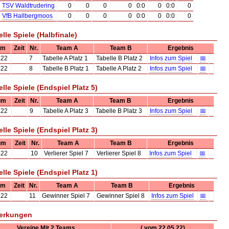
TSV Waldtrudering
0
0
0
0
0:0
0
0:0
0
VfB Hallbergmoos
0
0
0
0
0:0
0
0:0
0
elle Spiele (Halbfinale)
um
Zeit
Nr.
Team A
Team B
Ergebnis
.22
7
Tabelle A Platz 1
Tabelle B Platz 2
Infos zum Spiel
📅
.22
8
Tabelle B Platz 1
Tabelle A Platz 2
Infos zum Spiel
📅
elle Spiele (Endspiel Platz 5)
um
Zeit
Nr.
Team A
Team B
Ergebnis
.22
9
Tabelle A Platz 3
Tabelle B Platz 3
Infos zum Spiel
📅
elle Spiele (Endspiel Platz 3)
um
Zeit
Nr.
Team A
Team B
Ergebnis
.22
10
Verlierer Spiel 7
Verlierer Spiel 8
Infos zum Spiel
📅
elle Spiele (Endspiel Platz 1)
um
Zeit
Nr.
Team A
Team B
Ergebnis
.22
11
Gewinner Spiel 7
Gewinner Spiel 8
Infos zum Spiel
📅
erkungen
Vereine Mit 2 Teams
( vom 22.05.22)