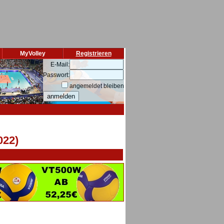
MyVolley
Registrieren
E-Mail:
Passwort:
angemeldet bleiben
022)