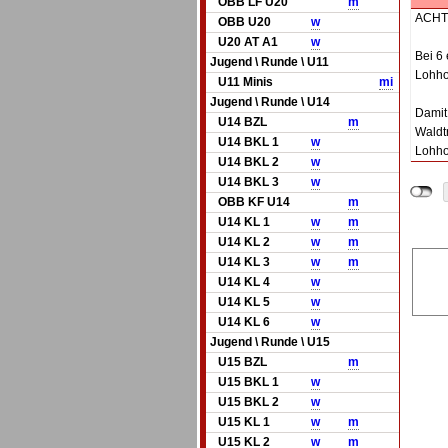
OBB LF U20
m
ACHT
OBB U20
w
U20 AT A1
w
Bei 6 
Jugend \ Runde \ U11
Lohho
U11 Minis
mi
Jugend \ Runde \ U14
Damit
U14 BZL
m
Waldt
U14 BKL 1
w
Lohhof
U14 BKL 2
w
U14 BKL 3
w
OBB KF U14
m
U14 KL 1
w
m
U14 KL 2
w
m
U14 KL 3
w
m
U14 KL 4
w
U14 KL 5
w
U14 KL 6
w
Jugend \ Runde \ U15
U15 BZL
m
U15 BKL 1
w
U15 BKL 2
w
U15 KL 1
w
m
U15 KL 2
w
m