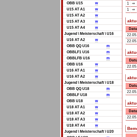
OBB U15
w
1
⇒
U15 AT A1
w
1
⇒
U15 AT A2
w
aktu
U15 AT A3
w
U15 AT A4
w
Dat
Jugend \ Meisterschaft \ U16
22.05
U16 AT A2
w
22.05
OBB QQ U16
m
OBBLF1 U16
m
aktu
OBBLFB U16
m
Dat
OBB U16
w
22.05
U16 AT A1
w
U16 AT A2
w
aktu
Jugend \ Meisterschaft \ U18
Dat
OBB QQ U18
m
22.05
OBBLF U18
m
OBB U18
w
aktu
U18 AT A1
w
Dat
U18 AT A2
w
22.05
U18 AT A3
w
U18 AT A4
w
Bem
Jugend \ Meisterschaft \ U20