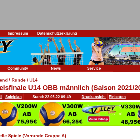
Impressum
Datenschutzerklärung
Community
News
Service
end \ Runde \ U14
eisfinale U14 OBB männlich (Saison 2021/2
ll
Spielplan
Stand: 22.05.22 09:49
Druckansicht
Einbetten
elle Spiele (Vorrunde Gruppe A)