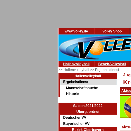
www.volley.de
Volley Shop
Hallenvolleyball
Beach-Volleyball
>> Hallenvolleyball
>> Ergebnisdienst
Jug
Hallenvolleyball
Kr
Ergebnisdienst
Mannschaftssuche
Aktue
Historie
Saison 2021/2022
Übergeordnet
Deutscher VV
Bayerischer VV
aktu
Bezirk Oberbayern