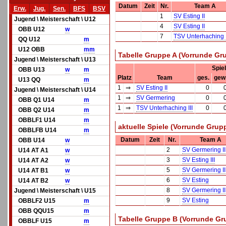
Datum
Zeit
Nr.
Team A
Erw.
Jug.
Sen.
BFS
BSV
1
SV Esting II
Jugend \ Meisterschaft \ U12
4
SV Esting II
OBB U12
w
7
TSV Unterhaching I
QQ U12
m
U12 OBB
m
m
Tabelle Gruppe A (Vorrunde Gr
Jugend \ Meisterschaft \ U13
Spie
OBB U13
w
m
Platz
Team
ges.
gew
U13 QQ
m
1
⇒
SV Esting II
0
Jugend \ Meisterschaft \ U14
1
⇒
SV Germering
0
OBB Q1 U14
m
1
⇒
TSV Unterhaching III
0
OBB Q2 U14
m
OBBLF1 U14
m
aktuelle Spiele (Vorrunde Grup
OBBLFB U14
m
Datum
Zeit
Nr.
Team A
OBB U14
w
2
SV Germering II
U14 AT A1
w
3
SV Esting III
U14 AT A2
w
5
SV Germering II
U14 AT B1
w
6
SV Esting
U14 AT B2
w
8
SV Germering II
Jugend \ Meisterschaft \ U15
9
SV Esting
OBBLF2 U15
m
OBB QQU15
m
Tabelle Gruppe B (Vorrunde Gr
OBBLF U15
m