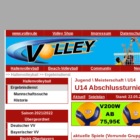
www.volley.de
Volley Shop
Impressum
Datenschu
Hallenvolleyball
Beach-Volleyball
Community
Ne
>> Hallenvolleyball
>> Ergebnisdienst
Jugend \ Meisterschaft \ U14
Hallenvolleyball
U14 Abschlussturnie
Ergebnisdienst
Mannschaftssuche
Aktuell
Spielplan
Stand: 22.05.
Historie
Saison 2021/2022
Übergeordnet
Deutscher VV
Bayerischer VV
aktuelle Spiele (Vorrunde Grup
Bezirk Oberbayern