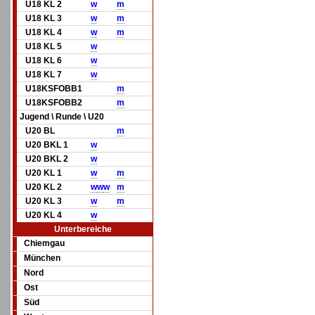
U18 KL 2
w
m
U18 KL 3
w
m
U18 KL 4
w
m
U18 KL 5
w
U18 KL 6
w
U18 KL 7
w
U18KSFOBB1
m
U18KSFOBB2
m
Jugend \ Runde \ U20
U20 BL
m
U20 BKL 1
w
U20 BKL 2
w
U20 KL 1
w
m
U20 KL 2
w
w
w
m
U20 KL 3
w
m
U20 KL 4
w
Unterbereiche
Chiemgau
München
Nord
Ost
Süd