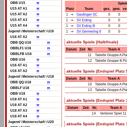
OBB U15
w
Spiel
U15 AT A1
w
Platz
Team
ges.
gew.
ver
U15 AT A2
w
1
⇒
Gautinger SC
0
0
U15 AT A3
w
1
⇒
SV Esting
0
0
U15 AT A4
w
1
⇒
SV Esting III
0
0
Jugend \ Meisterschaft \ U16
1
⇒
SV Germering II
0
0
U16 AT A2
w
aktuelle Spiele (Halbfinale)
OBB QQ U16
m
OBBLF1 U16
m
Datum
Zeit
Nr.
Team A
OBBLFB U16
m
11
Tabelle Gruppe A Pla
OBB U16
w
12
Tabelle Gruppe B Pla
U16 AT A1
w
U16 AT A2
w
aktuelle Spiele (Endspiel Platz 
Jugend \ Meisterschaft \ U18
Datum
Zeit
Nr.
Team A
OBB QQ U18
m
10
Tabelle Gruppe A Pla
OBBLF U18
m
13
Tabelle Gruppe A Pla
OBB U18
w
U18 AT A1
w
aktuelle Spiele (Endspiel Platz 
U18 AT A2
w
Datum
Zeit
Nr.
Team A
U18 AT A3
w
14
Verlierer Spiel 11
U18 AT A4
w
Jugend \ Meisterschaft \ U20
aktuelle Spiele (Endspiel Platz 