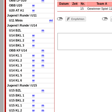
OBB LF U20
m
Datum
Zeit
Nr.
Team A
OBB U20
w
15
Gewinner Spiel 1
U20 AT A1
w
Jugend \ Runde \ U11
U11 Minis
mi
Jugend \ Runde \ U14
U14 BZL
m
U14 BKL 1
w
U14 BKL 2
w
U14 BKL 3
w
OBB KF U14
m
U14 KL 1
w
m
U14 KL 2
w
m
U14 KL 3
w
m
U14 KL 4
w
U14 KL 5
w
U14 KL 6
w
Jugend \ Runde \ U15
U15 BZL
m
U15 BKL 1
w
U15 BKL 2
w
U15 KL 1
w
m
U15 KL 2
w
m