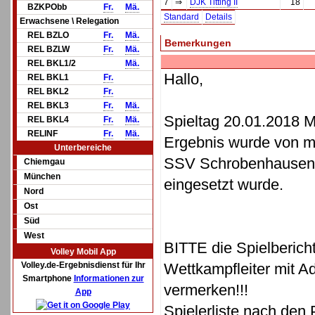
7
⇒
DJK Titting II
18
BZKPObb
Fr.
Mä.
Standard
Details
Erwachsene \ Relegation
REL BZLO
Fr.
Mä.
Bemerkungen
REL BZLW
Fr.
Mä.
REL BKL1/2
Mä.
Hallo,
REL BKL1
Fr.
REL BKL2
Fr.
REL BKL3
Fr.
Mä.
Spieltag 20.01.2018 
REL BKL4
Fr.
Mä.
RELINF
Fr.
Mä.
Ergebnis wurde von mi
Unterbereiche
SSV Schrobenhausen ha
Chiemgau
München
eingesetzt wurde.
Nord
Ost
Süd
West
BITTE die Spielberich
Volley Mobil App
Volley.de-Ergebnisdienst für Ihr
Wettkampfleiter mit A
Smartphone
Informationen zur
vermerken!!!
App
Spielerliste nach den 