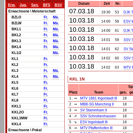
Datum
Zeit
Nr.
Erw.
Jug.
Sen.
BFS
BSV
07.03.18
Erwachsene \ Meisterschaft
19:30
53
DJK Ti
BZLO
Fr.
Mä.
10.03.18
14:00
58
ESV In
BZLW
Fr.
Mä.
10.03.18
BKL1
Fr.
Mä.
14:00
61
DJK Ti
BKL2
Fr.
Mä.
10.03.18
14:01
59
SSV 
BKL3
Fr.
Mä.
10.03.18
BKL4
Fr.
Mä.
14:01
62
SV S
KL1/2
Mä.
10.03.18
14:02
60
SSV 
KL1
Fr.
KL2
Fr.
10.03.18
14:02
63
MTV P
KL3
Fr.
Mä.
KL4
Fr.
Mä.
KKL 1N
KL5
Fr.
Sp
KL6
Fr.
Platz
Team
ges.
g
KL7
Fr.
1
⇒
MTV 1881 Ingolstadt III
18
KL8
Fr.
2
⇒
MBB-SG Manching II
18
KKL1
Fr.
3
⇒
SV Stammham II
18
KKL2O
Fr.
4
⇗
SSV Schrobenhausen
18
KKL3MW
Fr.
5
⇘
ESV Ingolstadt III
18
KKL4
Fr.
6
⇒
MTV Pfaffenhofen III
18
Erwachsene \ Pokal