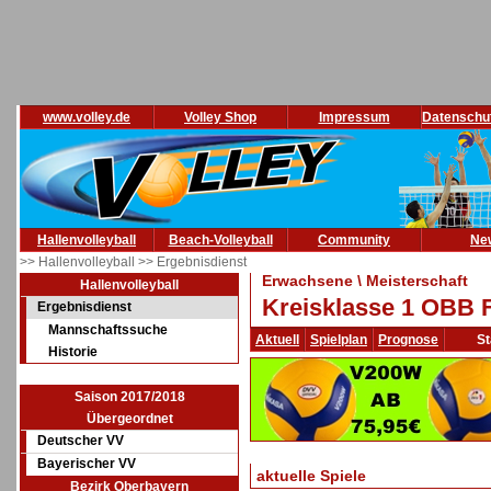
www.volley.de
Volley Shop
Impressum
Datenschu
Hallenvolleyball
Beach-Volleyball
Community
Ne
>> Hallenvolleyball
>> Ergebnisdienst
Erwachsene \ Meisterschaft
Hallenvolleyball
Kreisklasse 1 OBB F
Ergebnisdienst
Mannschaftssuche
Aktuell
Spielplan
Prognose
St
Historie
Saison 2017/2018
Übergeordnet
Deutscher VV
Bayerischer VV
aktuelle Spiele
Bezirk Oberbayern