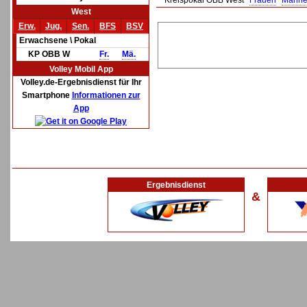
Kreispokal OBB West
Frauen
Männe
West
Erw.
Jug.
Sen.
BFS
BSV
Erwachsene \ Pokal
KP OBB W
Fr.
Mä.
Volley Mobil App
Volley.de-Ergebnisdienst für Ihr
Smartphone
Informationen zur
App
Ergebnisdienst
&