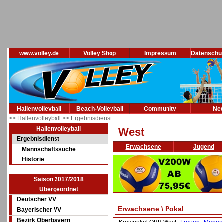
www.volley.de
Volley Shop
Impressum
Datenschu
Hallenvolleyball
Beach-Volleyball
Community
Ne
>> Hallenvolleyball
>> Ergebnisdienst
Hallenvolleyball
West
Ergebnisdienst
Erwachsene
Jugend
Mannschaftssuche
Historie
Saison 2017/2018
Übergeordnet
Deutscher VV
Erwachsene \ Pokal
Bayerischer VV
Bezirk Oberbayern