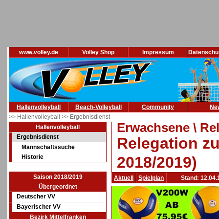
www.volley.de
Volley Shop
Impressum
Datenschu
Hallenvolleyball
Beach-Volleyball
Community
Ne
>> Hallenvolleyball
>> Ergebnisdienst
Erwachsene \ Re
Hallenvolleyball
Ergebnisdienst
Relegation z
Mannschaftssuche
Historie
2018/2019)
Saison 2018/2019
Aktuell
Spielplan
Stand: 12.04.
Übergeordnet
Deutscher VV
Bayerischer VV
Bezirk Mittelfranken