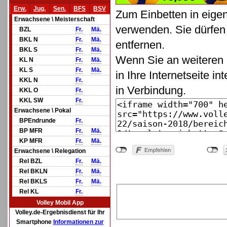
Erw.
Jug.
Sen.
BFS
BSV
Zum Einbetten in eige
Erwachsene \ Meisterschaft
verwenden. Sie dürfen 
BZL
Fr.
Mä.
BKL N
Fr.
Mä.
entfernen.
BKL S
Fr.
Mä.
Wenn Sie an weiteren 
KL N
Fr.
Mä.
KL S
Fr.
Mä.
in Ihre Internetseite in
KKL N
Fr.
in Verbindung.
KKL O
Fr.
KKL SW
Fr.
Erwachsene \ Pokal
BPEndrunde
Fr.
BP MFR
Fr.
Mä.
KP MFR
Fr.
Mä.
Erwachsene \ Relegation
Rel BZL
Fr.
Mä.
Rel BKLN
Fr.
Mä.
Rel BKLS
Fr.
Mä.
Rel KL
Fr.
Volley Mobil App
Volley.de-Ergebnisdienst für Ihr
Smartphone
Informationen zur