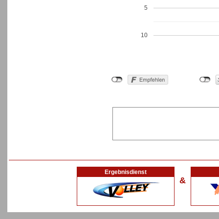
5
10
Ergebnisdienst
&