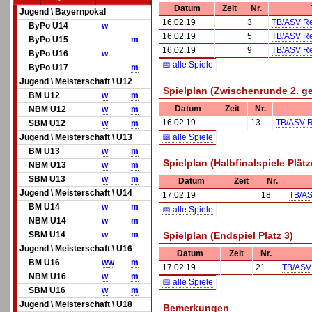
Datum
Zeit
Nr.
Jugend \ Bayernpokal
16.02.19
3
TB/ASV Re
ByPo U14
w
16.02.19
5
TB/ASV Re
ByPo U15
m
16.02.19
9
TB/ASV Re
ByPo U16
w
📅 alle Spiele
ByPo U17
m
Jugend \ Meisterschaft \ U12
Spielplan (Zwischenrunde 2. ge
BM U12
w
m
Datum
Zeit
Nr.
NBM U12
w
m
16.02.19
13
TB/ASV R
SBM U12
w
m
Jugend \ Meisterschaft \ U13
📅 alle Spiele
BM U13
w
m
Spielplan (Halbfinalspiele Plätz
NBM U13
w
m
SBM U13
w
m
Datum
Zeit
Nr.
Jugend \ Meisterschaft \ U14
17.02.19
18
TB/AS
BM U14
w
m
📅 alle Spiele
NBM U14
w
m
SBM U14
w
m
Spielplan (Endspiel Platz 3)
Jugend \ Meisterschaft \ U16
Datum
Zeit
Nr.
BM U16
w
w
m
17.02.19
21
TB/ASV
NBM U16
w
m
📅 alle Spiele
SBM U16
w
m
Jugend \ Meisterschaft \ U18
Bemerkungen