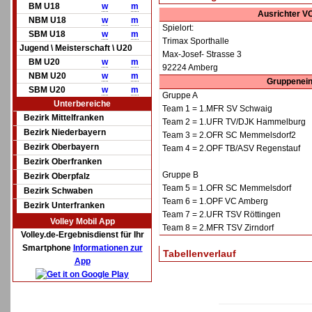
BM U18
w
m
Ausrichter V
NBM U18
w
m
Spielort:
SBM U18
w
m
Trimax Sporthalle
Jugend \ Meisterschaft \ U20
Max-Josef- Strasse 3
BM U20
w
m
92224 Amberg
NBM U20
w
m
Gruppenein
SBM U20
w
m
Gruppe A
Unterbereiche
Team 1 = 1.MFR SV Schwaig
Bezirk Mittelfranken
Team 2 = 1.UFR TV/DJK Hammelburg
Bezirk Niederbayern
Team 3 = 2.OFR SC Memmelsdorf2
Bezirk Oberbayern
Team 4 = 2.OPF TB/ASV Regenstauf
Bezirk Oberfranken
Gruppe B
Bezirk Oberpfalz
Team 5 = 1.OFR SC Memmelsdorf
Bezirk Schwaben
Team 6 = 1.OPF VC Amberg
Bezirk Unterfranken
Team 7 = 2.UFR TSV Röttingen
Volley Mobil App
Team 8 = 2.MFR TSV Zirndorf
Volley.de-Ergebnisdienst für Ihr
Smartphone
Informationen zur
Tabellenverlauf
App