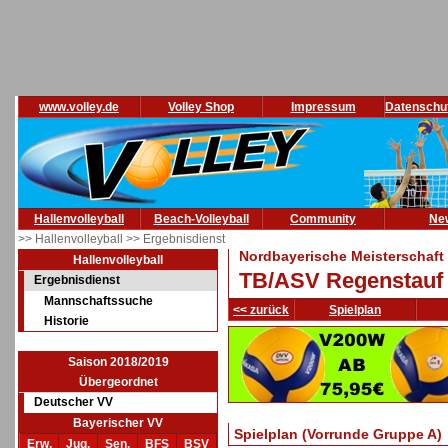
www.volley.de
Volley Shop
Impressum
Datenschu
Hallenvolleyball
Beach-Volleyball
Community
Ne
>> Hallenvolleyball
>> Ergebnisdienst
Nordbayerische Meisterschaft
Hallenvolleyball
TB/ASV Regenstauf
Ergebnisdienst
Mannschaftssuche
<< zurück
Spielplan
Historie
Saison 2018/2019
Übergeordnet
Deutscher VV
Bayerischer VV
Spielplan (Vorrunde Gruppe A)
Erw.
Jug.
Sen.
BFS
BSV