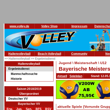
www.volley.de
Volley Shop
Impressum
Datenschu
Hallenvolleyball
Beach-Volleyball
Community
Ne
>> Hallenvolleyball
>> Ergebnisdienst
Jugend \ Meisterschaft \ U12
Hallenvolleyball
Bayerische Meisters
Ergebnisdienst
Mannschaftssuche
Aktuell
Spielplan
Stand: 12.05.
Historie
Saison 2018/2019
Übergeordnet
Deutscher VV
Bayerischer VV
aktuelle Spiele (Vorrunde Grup
Erw.
Jug.
Sen.
BFS
BSV