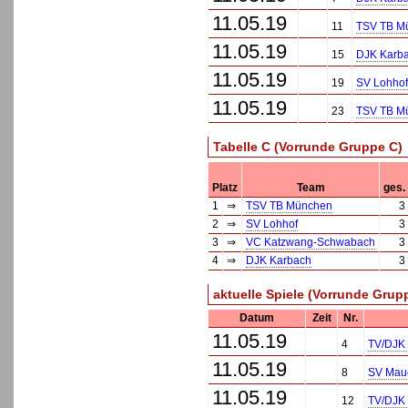
11.05.19
11
TSV TB M
11.05.19
15
DJK Karb
11.05.19
19
SV Lohhof
11.05.19
23
TSV TB M
Tabelle C (Vorrunde Gruppe C)
Platz
Team
ges.
1
⇒
TSV TB München
3
2
⇒
SV Lohhof
3
3
⇒
VC Katzwang-Schwabach
3
4
⇒
DJK Karbach
3
aktuelle Spiele (Vorrunde Grup
Datum
Zeit
Nr.
11.05.19
4
TV/DJK
11.05.19
8
SV Mauer
11.05.19
12
TV/DJK