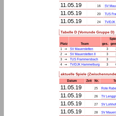
11.05.19
16
SV Mauer
11.05.19
20
TUS Fr
11.05.19
24
TV/DJK
Tabelle D (Vorrunde Gruppe D)
Spie
Platz
Team
ges.
gew
1
⇒
SV Mauerstetten
3
2
⇒
SV Mauerstetten II
3
3
⇒
TUS Frammersbach
3
4
⇒
TV/DJK Hammelburg
3
aktuelle Spiele (Zwischenrunde
Datum
Zeit
Nr.
T
11.05.19
25
Rote Rabe
11.05.19
26
TV Lenggr
11.05.19
27
SV Lohhof
11.05.19
28
SV Mauerst