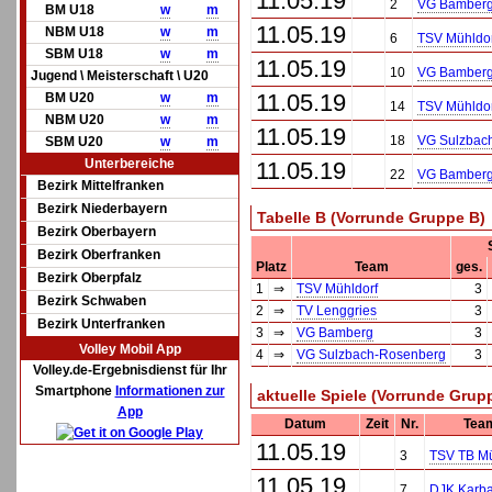
11.05.19
2
VG Bamber
BM U18
w
m
11.05.19
NBM U18
w
m
6
TSV Mühldor
SBM U18
w
m
11.05.19
10
VG Bamber
Jugend \ Meisterschaft \ U20
11.05.19
BM U20
w
m
14
TSV Mühldor
NBM U20
w
m
11.05.19
18
VG Sulzbac
SBM U20
w
m
Unterbereiche
11.05.19
22
VG Bamber
Bezirk Mittelfranken
Bezirk Niederbayern
Tabelle B (Vorrunde Gruppe B)
Bezirk Oberbayern
Bezirk Oberfranken
Platz
Team
ges.
Bezirk Oberpfalz
1
⇒
TSV Mühldorf
3
Bezirk Schwaben
2
⇒
TV Lenggries
3
Bezirk Unterfranken
3
⇒
VG Bamberg
3
Volley Mobil App
4
⇒
VG Sulzbach-Rosenberg
3
Volley.de-Ergebnisdienst für Ihr
Smartphone
Informationen zur
aktuelle Spiele (Vorrunde Grup
App
Datum
Zeit
Nr.
Tea
11.05.19
3
TSV TB M
11.05.19
7
DJK Karb