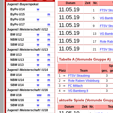
Datum
Zeit
Nr.
Jugend \ Bayernpokal
11.05.19
ByPo U14
w
1
FTSV Str
ByPo U15
m
11.05.19
5
VG Bambe
ByPo U16
w
11.05.19
ByPo U17
m
9
FTSV Str
Jugend \ Meisterschaft \ U12
11.05.19
13
VG Bambe
BM U12
w
m
11.05.19
NBM U12
w
m
17
Rote Rab
SBM U12
w
m
11.05.19
21
FTSV Str
Jugend \ Meisterschaft \ U13
BM U13
w
m
Tabelle A (Vorrunde Gruppe A)
NBM U13
w
m
SBM U13
w
m
Sp
Jugend \ Meisterschaft \ U14
Platz
Team
ges.
g
BM U14
w
m
1
⇒
FTSV Straubing
3
NBM U14
w
m
2
⇒
Rote Raben Vilsbiburg
3
SBM U14
w
m
3
⇒
FC Miltach
3
Jugend \ Meisterschaft \ U16
4
⇒
VG Bamberg II
3
BM U16
w
w
m
aktuelle Spiele (Vorrunde Grup
NBM U16
w
m
SBM U16
w
m
Datum
Zeit
Nr.
Te
Jugend \ Meisterschaft \ U18