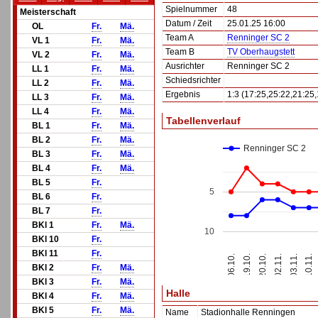
Spielnummer
48
Meisterschaft
Datum / Zeit
25.01.25 16:00
OL
Fr.
Mä.
Team A
Renninger SC 2
VL 1
Fr.
Mä.
Team B
TV Oberhaugstett
VL 2
Fr.
Mä.
Ausrichter
Renninger SC 2
LL 1
Fr.
Mä.
Schiedsrichter
LL 2
Fr.
Mä.
Ergebnis
1:3 (17:25,25:22,21:25,
LL 3
Fr.
Mä.
LL 4
Fr.
Mä.
Tabellenverlauf
BL 1
Fr.
Mä.
BL 2
Fr.
Mä.
Renninger SC 2
BL 3
Fr.
Mä.
BL 4
Fr.
Mä.
BL 5
Fr.
5
BL 6
Fr.
BL 7
Fr.
BKl 1
Fr.
Mä.
10
BKl 10
Fr.
BKl 11
Fr.
20.10.
10.11.
06.10.
02.11.
19.10.
03.11.
BKl 2
Fr.
Mä.
BKl 3
Fr.
Mä.
Halle
BKl 4
Fr.
Mä.
BKl 5
Fr.
Mä.
Name
Stadionhalle Renningen