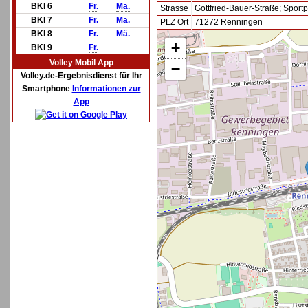
BKl 6
Fr.
Mä.
Strasse
Gottfried-Bauer-Straße; Spor
BKl 7
Fr.
Mä.
PLZ Ort
71272 Renningen
BKl 8
Fr.
Mä.
+
BKl 9
Fr.
Volley Mobil App
−
Volley.de-Ergebnisdienst für Ihr
Smartphone
Informationen zur
App