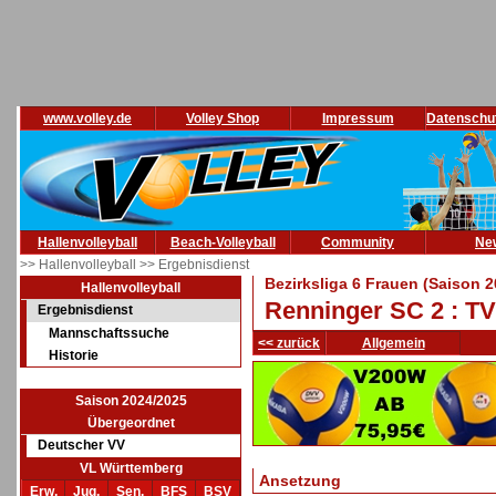
www.volley.de
Volley Shop
Impressum
Datenschu
Hallenvolleyball
Beach-Volleyball
Community
Ne
>> Hallenvolleyball
>> Ergebnisdienst
Bezirksliga 6 Frauen (Saison 
Hallenvolleyball
Renninger SC 2 : TV
Ergebnisdienst
Mannschaftssuche
<< zurück
Allgemein
Historie
Saison 2024/2025
Übergeordnet
Deutscher VV
VL Württemberg
Ansetzung
Erw.
Jug.
Sen.
BFS
BSV