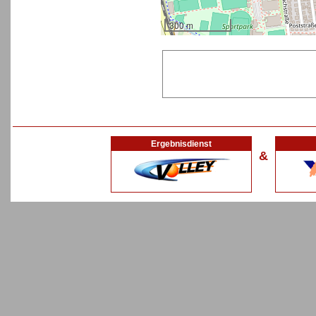
300 m
Ergebnisdienst
&