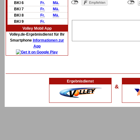
BKl 6
Fr.
Mä.
BKl 7
Fr.
Mä.
BKl 8
Fr.
Mä.
BKl 9
Fr.
Volley Mobil App
Volley.de-Ergebnisdienst für Ihr
Smartphone
Informationen zur
App
Ergebnisdienst
&