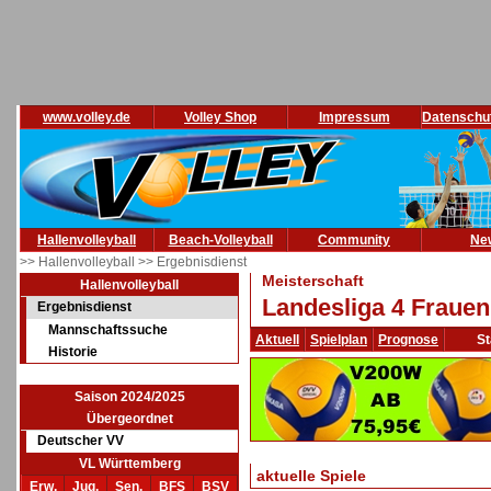
www.volley.de
Volley Shop
Impressum
Datenschu
Hallenvolleyball
Beach-Volleyball
Community
Ne
>> Hallenvolleyball
>> Ergebnisdienst
Meisterschaft
Hallenvolleyball
Landesliga 4 Frauen
Ergebnisdienst
Mannschaftssuche
Aktuell
Spielplan
Prognose
St
Historie
Saison 2024/2025
Übergeordnet
Deutscher VV
VL Württemberg
aktuelle Spiele
Erw.
Jug.
Sen.
BFS
BSV