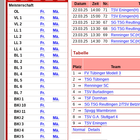
Datum
Zeit
Nr.
Meisterschaft
22.03.25
14:00
71
TSV Eningen(H)
OL
Fr.
Mä.
22.03.25
15:00
72
TSV Eningen(H)
VL 1
Fr.
Mä.
23.03.25
12:30
67
SG TSG Reutling
VL 2
Fr.
Mä.
23.03.25
13:30
68
SG TSG Reutling
LL 1
Fr.
Mä.
23.03.25
13:30
69
Renninger SC(H
LL 2
Fr.
Mä.
23.03.25
14:30
70
Renninger SC(H
LL 3
Fr.
Mä.
LL 4
Fr.
Mä.
Tabelle
BL 1
Fr.
Mä.
BL 2
Fr.
Mä.
Platz
Team
BL 3
Fr.
Mä.
1
⇒
FV Tübinger Modell 3
BL 4
Fr.
Mä.
2
⇒
TSG Tübingen
BL 5
Fr.
3
⇒
Renninger SC
BL 6
Fr.
4
⇒
TSV Burladingen
BL 7
Fr.
5
⇒
TSF Dornhan
BKl 1
Fr.
Mä.
6
⇒
SG TSG Reutlingen 2/TSV Betzi
BKl 10
Fr.
7
⇒
Spvgg Warmbronn
BKl 11
Fr.
8
⇒
TSV G.A. Stuttgart 4
BKl 2
Fr.
Mä.
9
⇒
TSV Eningen
BKl 3
Fr.
Mä.
Normal
Details
BKl 4
Fr.
Mä.
BKl 5
Fr.
Mä.