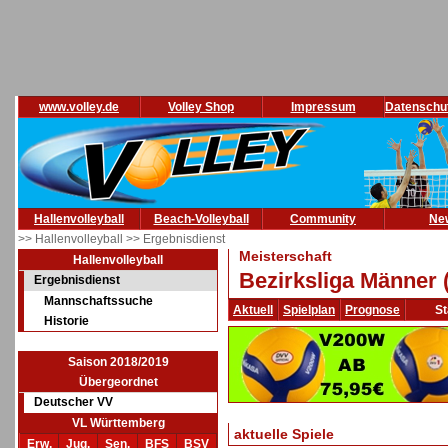
www.volley.de
Volley Shop
Impressum
Datenschu
Hallenvolleyball
Beach-Volleyball
Community
Ne
>> Hallenvolleyball
>> Ergebnisdienst
Meisterschaft
Hallenvolleyball
Bezirksliga Männer 
Ergebnisdienst
Mannschaftssuche
Aktuell
Spielplan
Prognose
St
Historie
Saison 2018/2019
Übergeordnet
Deutscher VV
VL Württemberg
aktuelle Spiele
Erw.
Jug.
Sen.
BFS
BSV