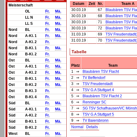
Datum
Zeit
Nr.
Team A
Meisterschaft
30.03.19
67
Blaubären TSV Fla
OL
Fr.
Mä.
30.03.19
68
Blaubären TSV Fla
LL N
Fr.
Mä.
30.03.19
71
Blaubären TSV Fla
LL S
Fr.
Mä.
30.03.19
72
Blaubären TSV Fla
Nord
BL
Fr.
Mä.
31.03.19
69
TSV Freudenstadt(
Nord
A-Kl. 1
Fr.
Mä.
31.03.19
70
TSV Freudenstadt(
Nord
A-Kl. 2
Fr.
Nord
B-Kl. 1
Fr.
Mä.
Tabelle
Nord
B-Kl. 2
Fr.
Ost
BL
Fr.
Mä.
Platz
Team
Ost
A-Kl. 1
Fr.
Mä.
1
⇒
Blaubären TSV Flacht
Ost
A-Kl. 2
Fr.
Mä.
2
⇒
TV Beffendorf
Ost
B-Kl. 1
Fr.
Mä.
3
⇒
TSV Freudenstadt
Ost
B-Kl. 2
Fr.
Mä.
4
⇒
TSV G.A Stuttgart 4
Ost
B-Kl. 3
Fr.
5
⇒
Blaubären TSV Flacht 2
Ost
B-Kl. 4
Fr.
6
⇒
Renninger SC
Süd
BL
Fr.
Mä.
7
⇒
SG TSV Schafhausen/VC Möns
Süd
A-Kl. 1
Fr.
Mä.
8
⇒
TSV G.A Stuttgart 5
Süd
A-Kl. 2
Fr.
9
⇒
TV Baiersbronn
Süd
B-Kl. 1
Fr.
Mä.
Normal
Details
Süd
B-Kl. 2
Fr.
West
BL
Fr.
Mä.