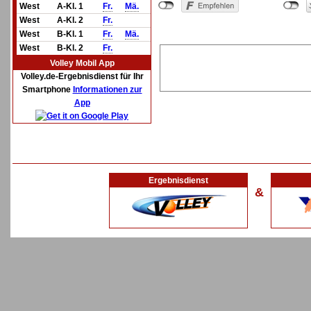
West
A-Kl. 1
Fr.
Mä.
West
A-Kl. 2
Fr.
West
B-Kl. 1
Fr.
Mä.
West
B-Kl. 2
Fr.
Volley Mobil App
Volley.de-Ergebnisdienst für Ihr
Smartphone
Informationen zur
App
Ergebnisdienst
&