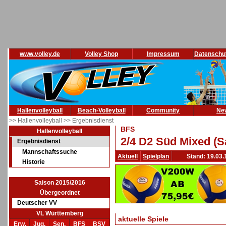
www.volley.de
Volley Shop
Impressum
Datenschu
Hallenvolleyball
Beach-Volleyball
Community
Ne
>> Hallenvolleyball
>> Ergebnisdienst
BFS
Hallenvolleyball
2/4 D2 Süd Mixed (S
Ergebnisdienst
Mannschaftssuche
Aktuell
Spielplan
Stand: 19.03.
Historie
Saison 2015/2016
Übergeordnet
Deutscher VV
VL Württemberg
aktuelle Spiele
Erw.
Jug.
Sen.
BFS
BSV