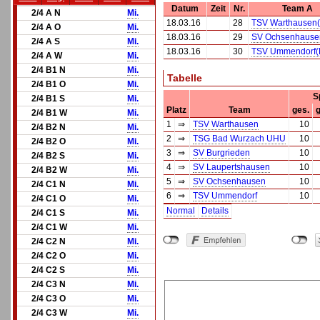
Datum
Zeit
Nr.
Team A
2/4 A N
Mi.
18.03.16
28
TSV Warthausen
2/4 A O
Mi.
18.03.16
29
SV Ochsenhause
2/4 A S
Mi.
18.03.16
30
TSV Ummendorf(
2/4 A W
Mi.
2/4 B1 N
Mi.
Tabelle
2/4 B1 O
Mi.
S
2/4 B1 S
Mi.
Platz
Team
ges.
2/4 B1 W
Mi.
1
⇒
TSV Warthausen
10
2/4 B2 N
Mi.
2
⇒
TSG Bad Wurzach UHU
10
2/4 B2 O
Mi.
3
⇒
SV Burgrieden
10
2/4 B2 S
Mi.
4
⇒
SV Laupertshausen
10
2/4 B2 W
Mi.
5
⇒
SV Ochsenhausen
10
2/4 C1 N
Mi.
6
⇒
TSV Ummendorf
10
2/4 C1 O
Mi.
Normal
Details
2/4 C1 S
Mi.
2/4 C1 W
Mi.
2/4 C2 N
Mi.
2/4 C2 O
Mi.
2/4 C2 S
Mi.
2/4 C3 N
Mi.
2/4 C3 O
Mi.
2/4 C3 W
Mi.