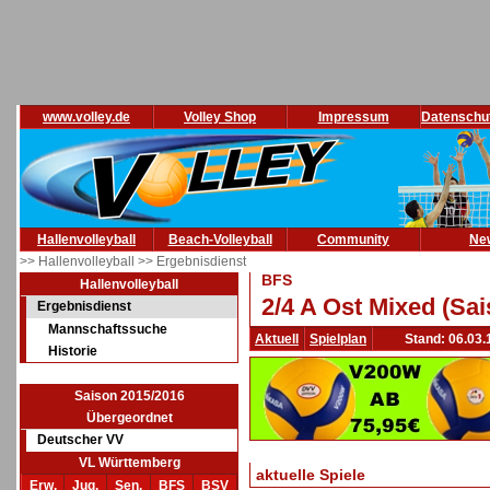
www.volley.de
Volley Shop
Impressum
Datenschu
Hallenvolleyball
Beach-Volleyball
Community
Ne
>> Hallenvolleyball
>> Ergebnisdienst
BFS
Hallenvolleyball
2/4 A Ost Mixed (Sa
Ergebnisdienst
Mannschaftssuche
Aktuell
Spielplan
Stand: 06.03.
Historie
Saison 2015/2016
Übergeordnet
Deutscher VV
VL Württemberg
aktuelle Spiele
Erw.
Jug.
Sen.
BFS
BSV