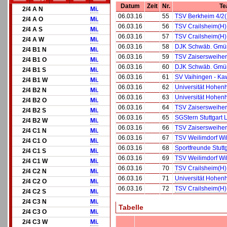
Datum
Zeit
Nr.
Te
2/4 A N
Mi.
06.03.16
55
TSV Berkheim 4/2(
2/4 A O
Mi.
06.03.16
56
TSV Crailsheim(H)
2/4 A S
Mi.
06.03.16
57
TSV Crailsheim(H)
2/4 A W
Mi.
06.03.16
58
DJK Schwäb. Gmün
2/4 B1 N
Mi.
06.03.16
59
TSV Zaisersweiher
2/4 B1 O
Mi.
06.03.16
60
DJK Schwäb. Gmün
2/4 B1 S
Mi.
06.03.16
61
SV Vaihingen - K
2/4 B1 W
Mi.
06.03.16
62
Universität Hohen
2/4 B2 N
Mi.
06.03.16
63
Universität Hohen
2/4 B2 O
Mi.
06.03.16
64
TSV Zaisersweiher
2/4 B2 S
Mi.
06.03.16
65
SGStern Stuttgart 
2/4 B2 W
Mi.
06.03.16
66
TSV Zaisersweiher
2/4 C1 N
Mi.
06.03.16
67
TSV Weilimdorf Wil
2/4 C1 O
Mi.
06.03.16
68
Sportfreunde Stutt
2/4 C1 S
Mi.
06.03.16
69
TSV Weilimdorf Wil
2/4 C1 W
Mi.
06.03.16
70
TSV Crailsheim(H)
2/4 C2 N
Mi.
06.03.16
71
Universität Hohen
2/4 C2 O
Mi.
06.03.16
72
TSV Crailsheim(H)
2/4 C2 S
Mi.
2/4 C3 N
Mi.
Tabelle
2/4 C3 O
Mi.
2/4 C3 W
Mi.