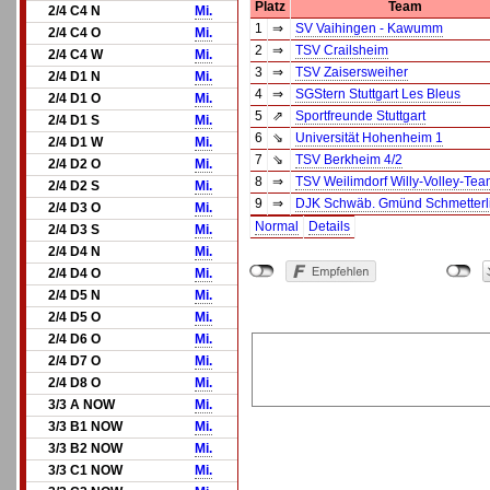
Platz
Team
2/4 C4 N
Mi.
1
⇒
SV Vaihingen - Kawumm
2/4 C4 O
Mi.
2
⇒
TSV Crailsheim
2/4 C4 W
Mi.
3
⇒
TSV Zaisersweiher
2/4 D1 N
Mi.
4
⇒
SGStern Stuttgart Les Bleus
2/4 D1 O
Mi.
5
⇗
Sportfreunde Stuttgart
2/4 D1 S
Mi.
6
⇘
Universität Hohenheim 1
2/4 D1 W
Mi.
7
⇘
TSV Berkheim 4/2
2/4 D2 O
Mi.
8
⇒
TSV Weilimdorf Willy-Volley-Tea
2/4 D2 S
Mi.
9
⇒
DJK Schwäb. Gmünd Schmetterl
2/4 D3 O
Mi.
Normal
Details
2/4 D3 S
Mi.
2/4 D4 N
Mi.
2/4 D4 O
Mi.
2/4 D5 N
Mi.
2/4 D5 O
Mi.
2/4 D6 O
Mi.
2/4 D7 O
Mi.
2/4 D8 O
Mi.
3/3 A NOW
Mi.
3/3 B1 NOW
Mi.
3/3 B2 NOW
Mi.
3/3 C1 NOW
Mi.