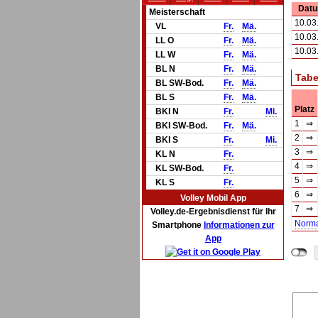
Dat
Meisterschaft
10.03
VL
Fr.
Mä.
10.03
LL O
Fr.
Mä.
10.03
LL W
Fr.
Mä.
BL N
Fr.
Mä.
Tabe
BL SW-Bod.
Fr.
Mä.
BL S
Fr.
Mä.
Platz
BKl N
Fr.
Mi.
1
⇒
BKl SW-Bod.
Fr.
Mä.
2
⇒
BKl S
Fr.
Mi.
3
⇒
KL N
Fr.
4
⇒
KL SW-Bod.
Fr.
5
⇒
KL S
Fr.
6
⇒
Volley Mobil App
7
⇒
Volley.de-Ergebnisdienst für Ihr
Norm
Smartphone
Informationen zur
App