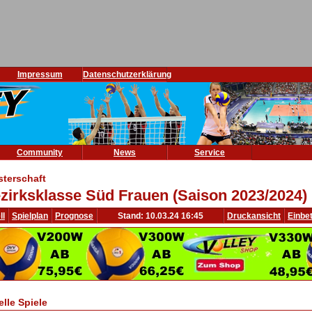
Impressum
Datenschutzerklärung
Community
News
Service
sterschaft
zirksklasse Süd Frauen (Saison 2023/2024)
ll
Spielplan
Prognose
Stand: 10.03.24 16:45
Druckansicht
Einbe
elle Spiele