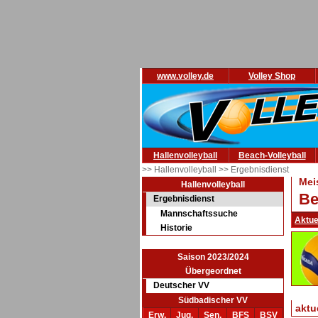
www.volley.de
Volley Shop
Hallenvolleyball
Beach-Volleyball
>> Hallenvolleyball
>> Ergebnisdienst
Mei
Hallenvolleyball
Be
Ergebnisdienst
Mannschaftssuche
Aktue
Historie
Saison 2023/2024
Übergeordnet
Deutscher VV
Südbadischer VV
aktu
Erw.
Jug.
Sen.
BFS
BSV