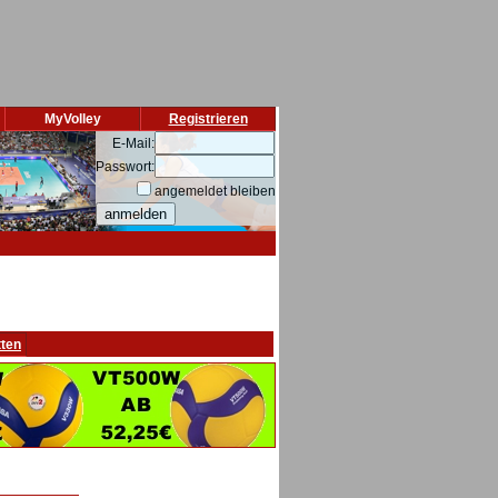
MyVolley
Registrieren
E-Mail:
Passwort:
angemeldet bleiben
tten