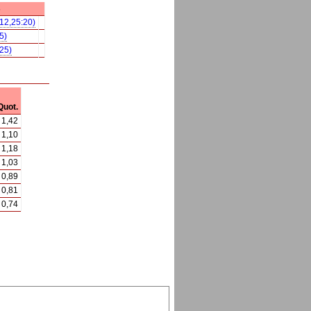
s
:12,25:20)
5)
:25)
Quot.
1,42
1,10
1,18
1,03
0,89
0,81
0,74