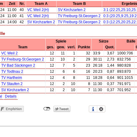
um
Zeit
Nr.
Team A
Team B
Ergebni
.24
11:00
40
VC Weil 2(H)
SV Kirchzarten 2
3:1 (22:25,25:10,25
.24
11:00
41
VC Weil 2(H)
TV Freiburg-St.Georgen 2
0:3 (20:25,9:25,19:2
.24
14:00
42
SV Kirchzarten 2
TV Freiburg-St.Georgen 2
0:3 (12:25,20:25,22
lle
Spiele
Sätze
Bälle
Team
ges.
gew.
verl.
Punkte
Quot.
VC Weil 2
12
11
1
32
33:9
3,67
1000:706
TV Freiburg-St.Georgen 2
12
10
2
29
30:11
2,73
832:756
TV Bad Säckingen 2
12
7
5
23
26:18
1,44
980:828
TV Todtnau 2
12
6
6
16
20:23
0,87
893:870
TV Hartheim
12
4
8
11
18:28
0,64
901:1015
TV Staufen 2
12
2
10
8
11:30
0,37
791:971
SV Kirchzarten 2
12
2
10
7
11:30
0,37
701:952
al
Details