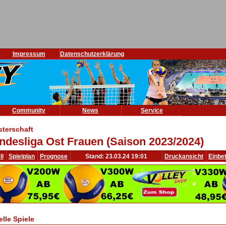
Impressum
Datenschutzerklärung
Community
News
Service
sterschaft
ndesliga Ost Frauen (Saison 2023/2024)
ll
Spielplan
Prognose
Stand: 23.03.24 19:01
Druckansicht
Einbe
elle Spiele