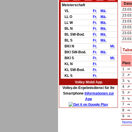
Dat
Meisterschaft
23.03
VL
Fr.
Mä.
23.03
LL O
Fr.
Mä.
23.03
LL W
Fr.
Mä.
23.03
BL N
Fr.
Mä.
23.03
BL SW-Bod.
Fr.
Mä.
23.03
BL S
Fr.
Mä.
BKl N
Fr.
Mi.
Tabe
BKl SW-Bod.
Fr.
Mä.
BKl S
Fr.
Mi.
Platz
KL N
Fr.
1
⇒
KL SW-Bod.
Fr.
2
⇗
KL S
Fr.
3
⇘
Volley Mobil App
4
⇗
Volley.de-Ergebnisdienst für Ihr
5
⇗
Smartphone
Informationen zur
6
⇘
App
7
⇒
8
⇒
9
⇒
Norm