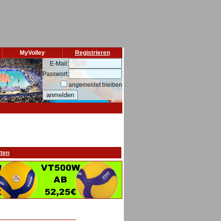
MyVolley
Registrieren
E-Mail:
Passwort:
angemeldet bleiben
tten