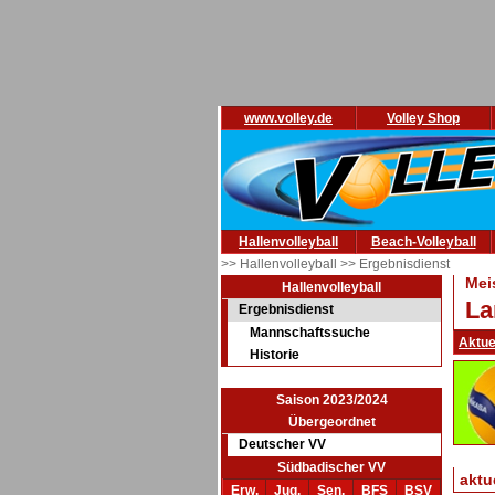
www.volley.de
Volley Shop
Hallenvolleyball
Beach-Volleyball
>> Hallenvolleyball
>> Ergebnisdienst
Mei
Hallenvolleyball
La
Ergebnisdienst
Mannschaftssuche
Aktue
Historie
Saison 2023/2024
Übergeordnet
Deutscher VV
Südbadischer VV
aktu
Erw.
Jug.
Sen.
BFS
BSV