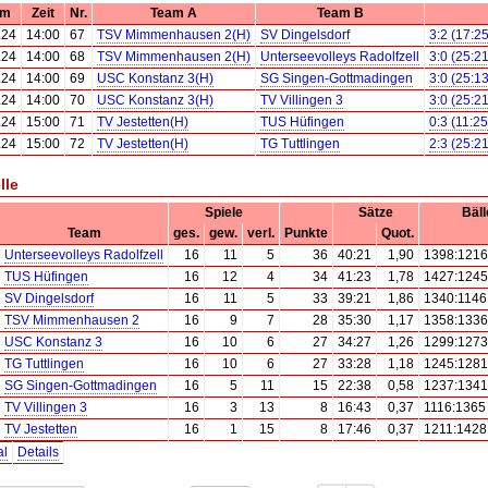
um
Zeit
Nr.
Team A
Team B
.24
14:00
67
TSV Mimmenhausen 2(H)
SV Dingelsdorf
3:2 (17:2
.24
14:00
68
TSV Mimmenhausen 2(H)
Unterseevolleys Radolfzell
3:0 (25:2
.24
14:00
69
USC Konstanz 3(H)
SG Singen-Gottmadingen
3:0 (25:1
.24
14:00
70
USC Konstanz 3(H)
TV Villingen 3
3:0 (25:2
.24
15:00
71
TV Jestetten(H)
TUS Hüfingen
0:3 (11:2
.24
15:00
72
TV Jestetten(H)
TG Tuttlingen
2:3 (25:2
lle
Spiele
Sätze
Bäll
Team
ges.
gew.
verl.
Punkte
Quot.
Unterseevolleys Radolfzell
16
11
5
36
40:21
1,90
1398:1216
TUS Hüfingen
16
12
4
34
41:23
1,78
1427:1245
SV Dingelsdorf
16
11
5
33
39:21
1,86
1340:1146
TSV Mimmenhausen 2
16
9
7
28
35:30
1,17
1358:1336
USC Konstanz 3
16
10
6
27
34:27
1,26
1299:1273
TG Tuttlingen
16
10
6
27
33:28
1,18
1245:1281
SG Singen-Gottmadingen
16
5
11
15
22:38
0,58
1237:1341
TV Villingen 3
16
3
13
8
16:43
0,37
1116:1365
TV Jestetten
16
1
15
8
17:46
0,37
1211:1428
al
Details