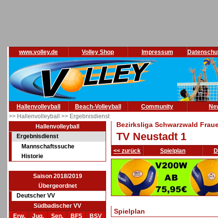
www.volley.de
Volley Shop
Impressum
Datenschu
Hallenvolleyball
Beach-Volleyball
Community
Ne
>> Hallenvolleyball
>> Ergebnisdienst
Bezirksliga Schwarzwald Fraue
Hallenvolleyball
TV Neustadt 1
Ergebnisdienst
Mannschaftssuche
<< zurück
Spielplan
D
Historie
Saison 2018/2019
Übergeordnet
Deutscher VV
Südbadischer VV
Spielplan
Erw.
Jug.
Sen.
BFS
BSV