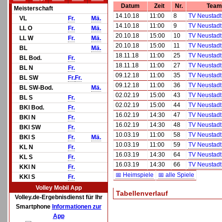
Datum
Zeit
Nr.
Team
Meisterschaft
14.10.18
11:00
8
TV Neustadt
VL
Fr.
Mä.
14.10.18
11:00
9
TV Neustadt
LL O
Fr.
Mä.
20.10.18
15:00
10
TV Neustadt
LL W
Fr.
Mä.
20.10.18
15:00
11
TV Neustadt
BL
Mä.
18.11.18
11:00
25
TV Neustadt
BL Bod.
Fr.
18.11.18
11:00
27
TV Neustadt
BL N
Fr.
09.12.18
11:00
35
TV Neustadt
BL SW
Fr.
Fr.
09.12.18
11:00
36
TV Neustadt
BL SW-Bod.
Mä.
02.02.19
15:00
43
TV Neustadt
BL S
Fr.
02.02.19
15:00
44
TV Neustadt
BKl Bod.
Fr.
16.02.19
14:30
47
TV Neustadt
BKl N
Fr.
16.02.19
14:30
48
TV Neustadt
BKl SW
Fr.
10.03.19
11:00
58
TV Neustadt
BKl S
Fr.
Mä.
10.03.19
11:00
59
TV Neustadt
KL N
Fr.
16.03.19
14:30
64
TV Neustadt
KL S
Fr.
16.03.19
14:30
66
TV Neustadt
KKl N
Fr.
📅 Heimspiele
📅 alle Spiele
KKl S
Fr.
Volley Mobil App
Tabellenverlauf
Volley.de-Ergebnisdienst für Ihr
Smartphone
Informationen zur
App