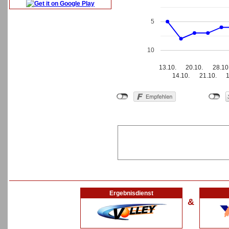
5
10
13.10.
20.10.
28.10
14.10.
21.10.
Ergebnisdienst
&