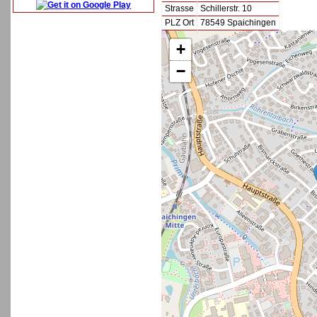
Strasse
Schillerstr. 10
PLZ Ort
78549 Spaichingen
+
−