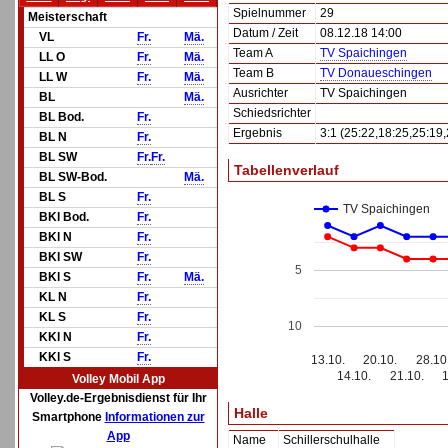
Spielnummer
29
Meisterschaft
Datum / Zeit
08.12.18 14:00
VL
Fr.
Mä.
Team A
TV Spaichingen
LL O
Fr.
Mä.
Team B
TV Donaueschingen
LL W
Fr.
Mä.
Ausrichter
TV Spaichingen
BL
Mä.
Schiedsrichter
BL Bod.
Fr.
Ergebnis
3:1 (25:22,18:25,25:19,
BL N
Fr.
BL SW
Fr.
Fr.
Tabellenverlauf
BL SW-Bod.
Mä.
BL S
Fr.
TV Spaichingen
BKl Bod.
Fr.
BKl N
Fr.
BKl SW
Fr.
5
BKl S
Fr.
Mä.
KL N
Fr.
KL S
Fr.
10
KKl N
Fr.
KKl S
Fr.
13.10.
20.10.
28.10
14.10.
21.10.
Volley Mobil App
Volley.de-Ergebnisdienst für Ihr
Halle
Smartphone
Informationen zur
App
Name
Schillerschulhalle