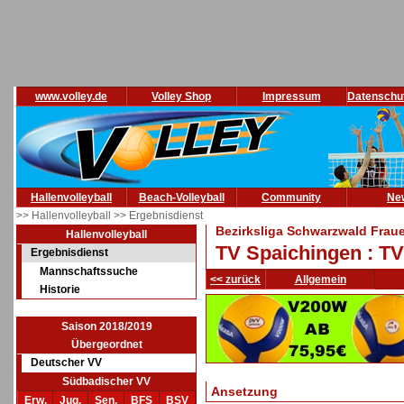
www.volley.de
Volley Shop
Impressum
Datenschu
Hallenvolleyball
Beach-Volleyball
Community
Ne
>> Hallenvolleyball
>> Ergebnisdienst
Bezirksliga Schwarzwald Fraue
Hallenvolleyball
TV Spaichingen : T
Ergebnisdienst
Mannschaftssuche
<< zurück
Allgemein
Historie
Saison 2018/2019
Übergeordnet
Deutscher VV
Südbadischer VV
Ansetzung
Erw.
Jug.
Sen.
BFS
BSV