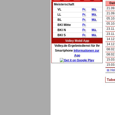
Da
Meisterschaft
21.09
VL
Fr.
Mä.
21.09
LL
Fr.
Mä.
05.10
BL
Fr.
Mä.
05.10
BKl Mitte
Fr.
23.11
BKl N
Fr.
Mä.
23.11
BKl S
Fr.
Mä.
14.12
Volley Mobil App
14.12
Volley.de-Ergebnisdienst für Ihr
08.02
Smartphone
Informationen zur
08.02
App
15.03
15.03
📅 He
Tabe