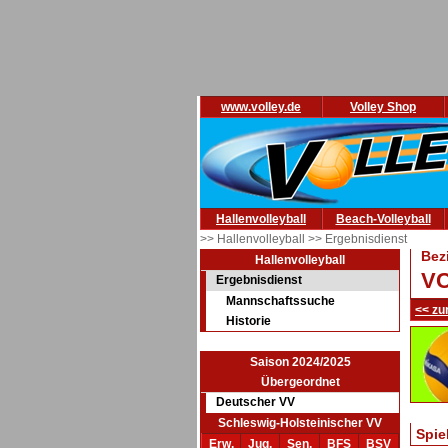
www.volley.de
Volley Shop
Hallenvolleyball
Beach-Volleyball
>> Hallenvolleyball
>> Ergebnisdienst
Bez
Hallenvolleyball
VC
Ergebnisdienst
Mannschaftssuche
<< zu
Historie
Saison 2024/2025
Übergeordnet
Deutscher VV
Schleswig-Holsteinischer VV
Spie
Erw.
Jug.
Sen.
BFS
BSV