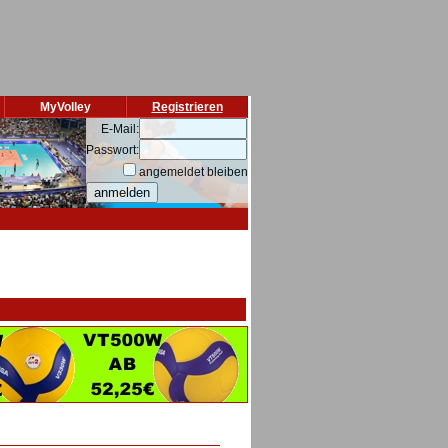
MyVolley
Registrieren
E-Mail:
Passwort:
angemeldet bleiben