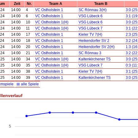
tum
Zeit
Nr.
Team A
Team B
.24
14:00
4
VC Ostholstein 1
SC Rönnau 3(H)
3:0 (25
.24
14:00
6
VC Ostholstein 1
VSG Lübeck 6
3:1 (19
.24
14:00
10
VC Ostholstein 1(H)
VSG Lübeck 6
3:0 (25
.24
14:00
11
VC Ostholstein 1(H)
VSG Lübeck 7
3:1 (22
.24
14:00
17
VC Ostholstein 1
Kieler TV 7(H)
2:3 (25
.24
14:00
18
VC Ostholstein 1
Heikendorfer SV 2
3:2 (24
.24
14:00
20
VC Ostholstein 1
Heikendorfer SV 2(H)
1:3 (16
.24
14:00
21
VC Ostholstein 1
SC Rönnau 3
3:2 (22
.25
14:00
34
VC Ostholstein 1(H)
Kaltenkirchener TS
3:0 (25
.25
14:00
35
VC Ostholstein 1(H)
VSG Lübeck 7
0:3 (11
.25
14:00
38
VC Ostholstein 1
Kieler TV 7(H)
3:1 (25
.25
14:00
39
VC Ostholstein 1
Kaltenkirchener TS
3:0 (25
imspiele
📅 alle Spiele
llenverlauf
5