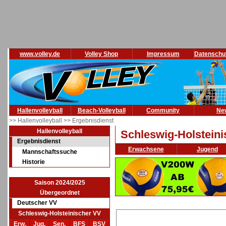
www.volley.de
Volley Shop
Impressum
Datenschu
Hallenvolleyball
Beach-Volleyball
Community
Ne
>> Hallenvolleyball
>> Ergebnisdienst
Hallenvolleyball
Schleswig-Holstein
Ergebnisdienst
Erwachsene
Jugend
Mannschaftssuche
Historie
Saison 2024/2025
Übergeordnet
Deutscher VV
Schleswig-Holsteinischer VV
Erw.
Jug.
Sen.
BFS
BSV