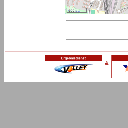
200 m
Ergebnisdienst
&