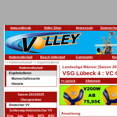
www.volley.de
Volley Shop
Impressum
Datenschu
Hallenvolleyball
Beach-Volleyball
Community
Ne
>> Hallenvolleyball
>> Ergebnisdienst
Landesliga Männer (Saison 20
Hallenvolleyball
VSG Lübeck 4 : VC O
Ergebnisdienst
Mannschaftssuche
<< zurück
Allgemein
Historie
Saison 2024/2025
Übergeordnet
Deutscher VV
Schleswig-Holsteinischer VV
Ansetzung
Erw.
Jug.
Sen.
BFS
BSV