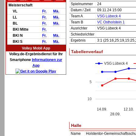
Spielnummer
24
Meisterschaft
Datum / Zeit
09.11.24 15:00
VL
Fr.
Mä.
Team A
VSG Lübeck 4
LL
Fr.
Mä.
Team B
VC Ostholstein 1
BL
Fr.
Mä.
Ausrichter
VSG Lübeck 4
BKl Mitte
Fr.
Schiedsrichter
BKl N
Fr.
Mä.
Ergebnis
3:1 (25:16,25:19,15:25,
BKl S
Fr.
Mä.
Volley Mobil App
Tabellenverlauf
Volley.de-Ergebnisdienst für Ihr
Smartphone
Informationen zur
VSG Lübeck 4
App
5
10
14.09.
12.10.
28.09.
Halle
Name
Holstentor-Gemeinschaftssch