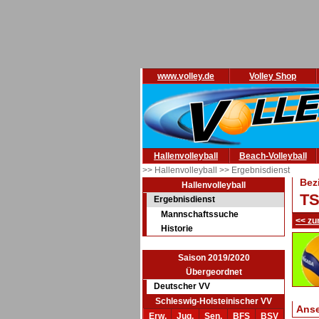
www.volley.de
Volley Shop
Hallenvolleyball
Beach-Volleyball
>> Hallenvolleyball
>> Ergebnisdienst
Bez
Hallenvolleyball
TS
Ergebnisdienst
Mannschaftssuche
<< zu
Historie
Saison 2019/2020
Übergeordnet
Deutscher VV
Schleswig-Holsteinischer VV
Ans
Erw.
Jug.
Sen.
BFS
BSV