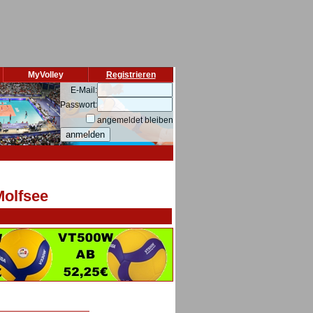
MyVolley
Registrieren
E-Mail:
Passwort:
angemeldet bleiben
Molfsee