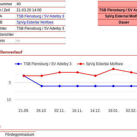
lnummer
40
/ Zeit
21.03.20 14:00
TSB Flensburg / SV A
 A
TSB Flensburg / SV Adelby 3
SpVg Eidertal Mol
 B
SpVg Eidertal Molfsee
Dauer
hter
TSB Flensburg / SV Adelby 3
dsrichter
nis
-:-
llenverlauf
TSB Flensburg / SV Adelby 3
SpVg Eidertal Molfsee
5
10
21.09.
26.10.
02.11.
16.11.
14.12.
18.01.
02.02.
e
Fördegymnasium