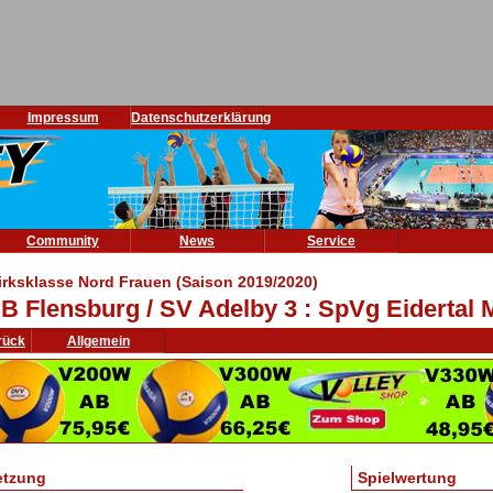
Impressum
Datenschutzerklärung
Community
News
Service
irksklasse Nord Frauen (Saison 2019/2020)
B Flensburg / SV Adelby 3 : SpVg Eidertal 
rück
Allgemein
etzung
Spielwertung