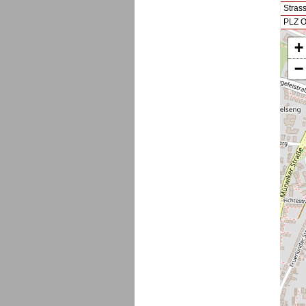
Stras
PLZ O
+
−