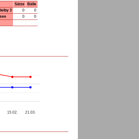
Sätze
Bälle
delby 3
0
0
fsee
0
0
15.02.
21.03.