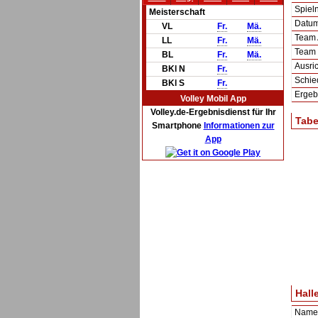
Spie
Meisterschaft
Datum 
VL
Fr.
Mä.
Team
LL
Fr.
Mä.
Team
BL
Fr.
Mä.
Ausric
BKl N
Fr.
Schie
BKl S
Fr.
Ergeb
Volley Mobil App
Volley.de-Ergebnisdienst für Ihr
Tabe
Smartphone
Informationen zur
App
Hall
Name