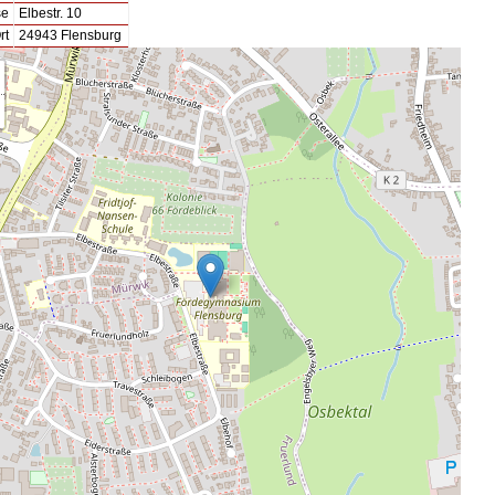
se
Elbestr. 10
rt
24943 Flensburg