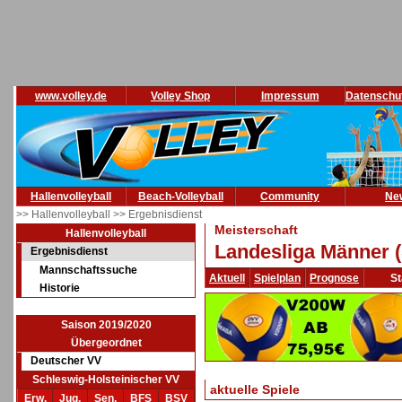
www.volley.de
Volley Shop
Impressum
Datenschu
Hallenvolleyball
Beach-Volleyball
Community
Ne
>> Hallenvolleyball
>> Ergebnisdienst
Meisterschaft
Hallenvolleyball
Landesliga Männer (
Ergebnisdienst
Mannschaftssuche
Aktuell
Spielplan
Prognose
St
Historie
Saison 2019/2020
Übergeordnet
Deutscher VV
Schleswig-Holsteinischer VV
aktuelle Spiele
Erw.
Jug.
Sen.
BFS
BSV