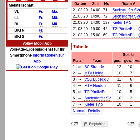
Datum
Zeit
Nr.
Team A
Meisterschaft
21.03.20
14:00
71
Suchsdorfer SV
VL
Fr.
Mä.
21.03.20
14:00
72
Suchsdorfer SV
LL
Fr.
Mä.
21.03.20
14:00
137
Kieler TV 5
BL
Fr.
Mä.
21.03.20
15:00
42
TG Pönitz/Eutin
BKl N
Fr.
21.03.20
15:00
69
TG Pönitz/Eutin
BKl S
Fr.
Volley Mobil App
Tabelle
Volley.de-Ergebnisdienst für Ihr
Spiele
Smartphone
Informationen zur
Platz
Team
ges.
gew.
ver
App
1
⇒
SC Strande
12
10
2
⇒
MTV Heide
10
7
3
⇒
VSG Lübeck 3
11
6
4
⇒
MTV Heide 2
11
6
5
⇒
TG Pönitz/Eutin
10
5
6
⇒
Suchsdorfer SV
10
2
7
⇒
Kieler TV 5
10
1
Normal
Details