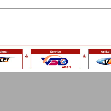
dienst
Service
Artike
&
&