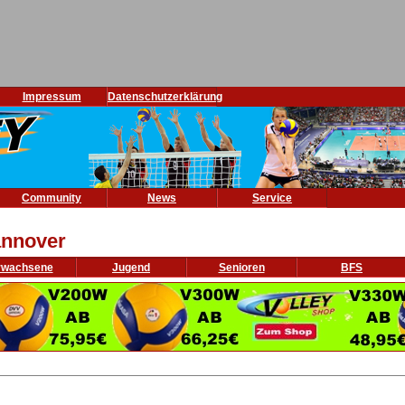
Impressum
Datenschutzerklärung
Community
News
Service
nnover
rwachsene
Jugend
Senioren
BFS