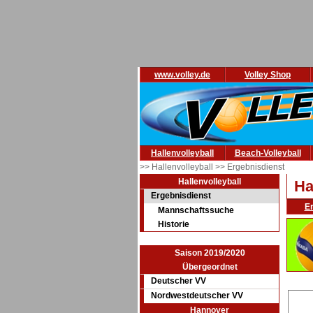
www.volley.de
Volley Shop
Hallenvolleyball
Beach-Volleyball
>> Hallenvolleyball
>> Ergebnisdienst
Hallenvolleyball
Ha
Ergebnisdienst
E
Mannschaftssuche
Historie
Saison 2019/2020
Übergeordnet
Deutscher VV
Nordwestdeutscher VV
Hannover