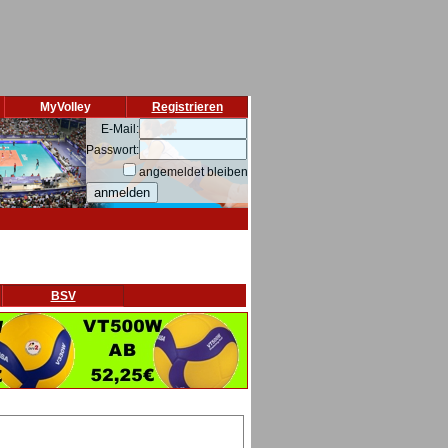
MyVolley
Registrieren
E-Mail:
Passwort:
angemeldet bleiben
BSV