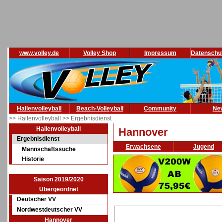
www.volley.de
Volley Shop
Impressum
Datenschu
Hallenvolleyball
Beach-Volleyball
Community
Ne
>> Hallenvolleyball
>> Ergebnisdienst
Hallenvolleyball
Hannover
Ergebnisdienst
Erwachsene
Jugend
Mannschaftssuche
Historie
Saison 2019/2020
Übergeordnet
Deutscher VV
Nordwestdeutscher VV
Hannover