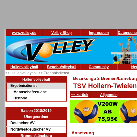
www.volley.de
Volley Shop
Impressum
Datenschu
Hallenvolleyball
Beach-Volleyball
Community
Ne
>> Hallenvolleyball
>> Ergebnisdienst
Bezirksliga 2 Bremen/Lünebur
Hallenvolleyball
TSV Hollern-Twielenf
Ergebnisdienst
Mannschaftssuche
<< zurück
Allgemein
Historie
Saison 2018/2019
Übergeordnet
Deutscher VV
Nordwestdeutscher VV
Ansetzung
Bremen/Lüneburg