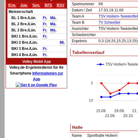
Spielnummer
69
Erw.
Jug.
Sen.
BFS
BSV
Datum / Zeit
17.03.19 11:00
Meisterschaft
Team A
TSV Hollern-Twielenfleth
BL 1 Bre./Lün.
Fr.
Mä.
Team B
TV Scheeßel
BL 2 Bre./Lün.
Fr.
Mä.
Ausrichter
TSV Hollern-Twielenfleth
BL 3 Bre./Lün.
Fr.
Mä.
Schiedsrichter
BKl 1 Bre./Lün.
Fr.
Ergebnis
0:3 (16:25,15:25,13:25)
BKl 2 Bre./Lün.
Mi.
BKl 3 Bre./Lün.
Fr.
Tabellenverlauf
BKl 4 Bre./Lün.
Fr.
Volley Mobil App
TSV Hollern-Twielenf
Volley.de-Ergebnisdienst für Ihr
Smartphone
Informationen zur
App
5
10
15.09.
29.09.
21.
22.09.
20.10.
Halle
Name
Sporthalle Hollern