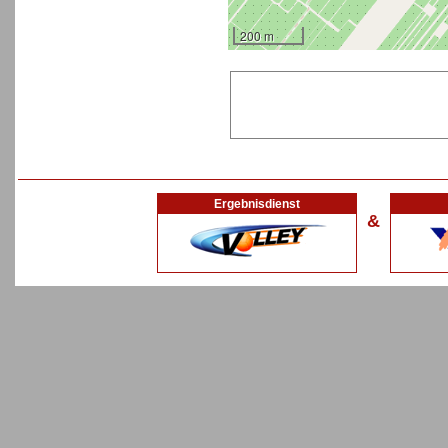
200 m
Ergebnisdienst
&