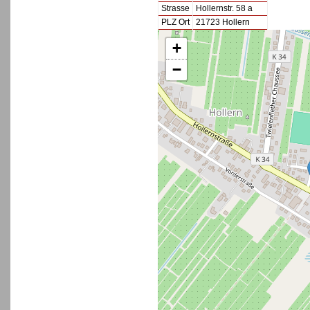
Strasse
Hollernstr. 58 a
PLZ Ort
21723 Hollern
+
−