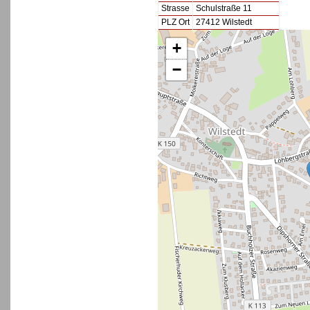
Strasse
Schulstraße 11
PLZ Ort
27412 Wilstedt
+
−