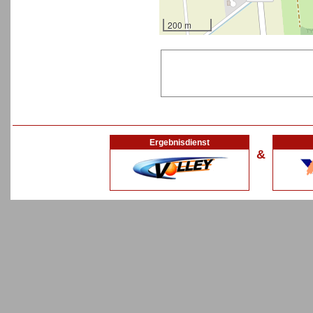
200 m
Ergebnisdienst
&