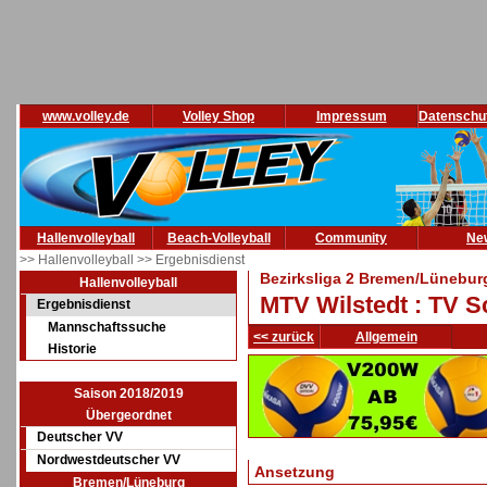
www.volley.de
Volley Shop
Impressum
Datenschu
Hallenvolleyball
Beach-Volleyball
Community
Ne
>> Hallenvolleyball
>> Ergebnisdienst
Bezirksliga 2 Bremen/Lünebur
Hallenvolleyball
MTV Wilstedt : TV S
Ergebnisdienst
Mannschaftssuche
<< zurück
Allgemein
Historie
Saison 2018/2019
Übergeordnet
Deutscher VV
Nordwestdeutscher VV
Ansetzung
Bremen/Lüneburg