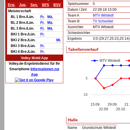
Spielnummer
5
Erw.
Jug.
Sen.
BFS
BSV
Datum / Zeit
22.09.18 15:00
Meisterschaft
Team A
MTV Wilstedt
BL 1 Bre./Lün.
Fr.
Mä.
Team B
TV Scheeßel
BL 2 Bre./Lün.
Fr.
Mä.
Ausrichter
MTV Wilstedt
BL 3 Bre./Lün.
Fr.
Mä.
Schiedsrichter
BKl 1 Bre./Lün.
Fr.
Ergebnis
3:0 (29:27,25:23,25:14)
BKl 2 Bre./Lün.
Mi.
BKl 3 Bre./Lün.
Fr.
Tabellenverlauf
BKl 4 Bre./Lün.
Fr.
Volley Mobil App
MTV Wilstedt
Volley.de-Ergebnisdienst für Ihr
Smartphone
Informationen zur
App
5
10
15.09.
29.09.
21.
22.09.
20.10.
Halle
Name
Grundschule Wilstedt