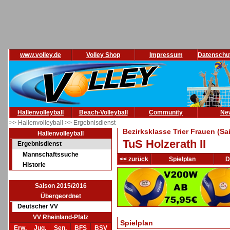
www.volley.de
Volley Shop
Impressum
Datenschu
Hallenvolleyball
Beach-Volleyball
Community
Ne
>> Hallenvolleyball
>> Ergebnisdienst
Bezirksklasse Trier Frauen (Sa
Hallenvolleyball
TuS Holzerath II
Ergebnisdienst
Mannschaftssuche
<< zurück
Spielplan
D
Historie
Saison 2015/2016
Übergeordnet
Deutscher VV
VV Rheinland-Pfalz
Spielplan
Erw.
Jug.
Sen.
BFS
BSV