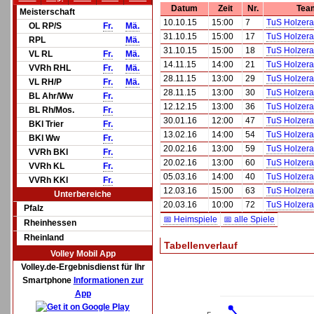
Datum
Zeit
Nr.
Tea
Meisterschaft
10.10.15
15:00
7
TuS Holzerat
OL RP/S
Fr.
Mä.
31.10.15
15:00
17
TuS Holzerat
RPL
Mä.
31.10.15
15:00
18
TuS Holzerat
VL RL
Fr.
Mä.
14.11.15
14:00
21
TuS Holzerat
VVRh RHL
Fr.
Mä.
28.11.15
13:00
29
TuS Holzerat
VL RH/P
Fr.
Mä.
28.11.15
13:00
30
TuS Holzerat
BL Ahr/Ww
Fr.
12.12.15
13:00
36
TuS Holzerat
BL Rh/Mos.
Fr.
30.01.16
12:00
47
TuS Holzerat
BKl Trier
Fr.
13.02.16
14:00
54
TuS Holzerat
BKl Ww
Fr.
20.02.16
13:00
59
TuS Holzerat
VVRh BKl
Fr.
20.02.16
13:00
60
TuS Holzerat
VVRh KL
Fr.
05.03.16
14:00
40
TuS Holzerat
VVRh KKl
Fr.
12.03.16
15:00
63
TuS Holzerat
Unterbereiche
20.03.16
10:00
72
TuS Holzerat
Pfalz
📅 Heimspiele
📅 alle Spiele
Rheinhessen
Rheinland
Tabellenverlauf
Volley Mobil App
Volley.de-Ergebnisdienst für Ihr
Smartphone
Informationen zur
App