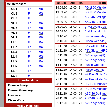
Datum
Zeit
Nr.
Team 
Meisterschaft
19.09.20
15:00
3
TG 1860 Münden
OL 1
Fr.
Mä.
19.09.20
15:00
4
TG 1860 Münden
OL 2
Fr.
Mä.
26.09.20
15:00
5
ASC 46 Göttingen
OL 3
Fr.
26.09.20
15:00
6
ASC 46 Göttingen
VL 1
Fr.
Mä.
26.09.20
15:00
7
1. Volleyballclub
VL 2
Fr.
Mä.
26.09.20
15:00
8
1. Volleyballclub
VL 3
Fr.
Mä.
03.10.20
14:00
1
Tuspo Weende(
VL 4
Fr.
Mä.
03.10.20
14:00
2
Tuspo Weende(
LL 1
Fr.
Mä.
01.11.20
10:00
9
TSV Giesen GRI
LL 2
Fr.
Mä.
01.11.20
10:00
10
TSV Giesen GRI
LL 3
Fr.
Mä.
07.11.20
15:00
11
SV Lengede(H)
LL 4
Fr.
Mä.
07.11.20
15:00
12
SV Lengede(H)
LL 5
Fr.
Mä.
14.11.20
14:00
15
Tuspo Weende(
LL 6
Fr.
Mä.
14.11.20
14:00
16
Tuspo Weende(
LL 7
Fr.
21.11.20
15:00
13
Wolfenbütteler VC
LL 8
Fr.
21.11.20
15:00
14
Wolfenbütteler VC
Unterbereiche
28.11.20
15:00
17
TG 1860 Münden
Braunschweig
28.11.20
15:00
18
TG 1860 Münden
Bremen/Lüneburg
28.11.20
15:00
19
ASC 46 Göttingen
Hannover
28.11.20
15:00
20
ASC 46 Göttingen
Weser-Ems
05.12.20
15:00
21
SV Lengede(H)
Volley Mobil App