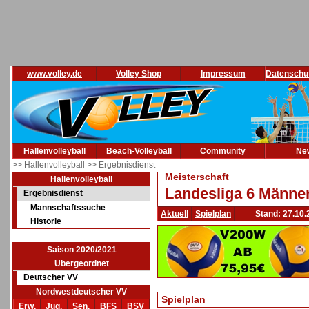
www.volley.de
Volley Shop
Impressum
Datenschu
Hallenvolleyball
Beach-Volleyball
Community
Ne
>> Hallenvolleyball
>> Ergebnisdienst
Meisterschaft
Hallenvolleyball
Landesliga 6 Männer
Ergebnisdienst
Mannschaftssuche
Aktuell
Spielplan
Stand: 27.10.
Historie
Saison 2020/2021
Übergeordnet
Deutscher VV
Nordwestdeutscher VV
Spielplan
Erw.
Jug.
Sen.
BFS
BSV