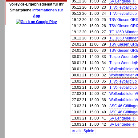
05.12.20
15:00
22
SV Lengede(H)
Volley.de-Ergebnisdienst für Ihr
05.12.20
15:00
23
1. Volleyballclub
Smartphone
Informationen zur
05.12.20
15:00
24
1. Volleyballclub
App
19.12.20
15:00
25
TSV Giesen GRI
19.12.20
15:00
26
TSV Giesen GRI
19.12.20
15:00
27
TG 1860 Münden
19.12.20
15:00
28
TG 1860 Münden
24.01.21
11:00
29
TSV Giesen GRI
24.01.21
11:00
30
TSV Giesen GRI
30.01.21
14:00
33
Tuspo Weende(
30.01.21
14:00
34
Tuspo Weende(
30.01.21
15:00
31
Wolfenbütteler VC
30.01.21
15:00
32
Wolfenbütteler VC
13.02.21
15:00
35
1. Volleyballclub
13.02.21
15:00
36
1. Volleyballclub
27.02.21
15:00
37
Wolfenbütteler VC
27.02.21
15:00
38
Wolfenbütteler VC
13.03.21
15:00
39
ASC 46 Göttingen
13.03.21
15:00
40
ASC 46 Göttingen
13.03.21
15:00
41
SV Lengede(H)
13.03.21
15:00
42
SV Lengede(H)
📅 alle Spiele