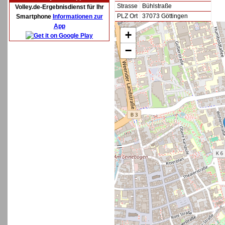
Strasse
Bühlstraße
Volley.de-Ergebnisdienst für Ihr
PLZ Ort
37073 Göttingen
Smartphone
Informationen zur
App
+
−