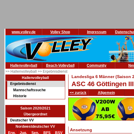
www.volley.de
Volley Shop
Impressum
Datenschu
Hallenvolleyball
Beach-Volleyball
Community
Ne
>> Hallenvolleyball
>> Ergebnisdienst
Landesliga 6 Männer (Saison 
Hallenvolleyball
ASC 46 Göttingen II
Ergebnisdienst
Mannschaftssuche
<< zurück
Allgemein
Historie
Saison 2020/2021
Übergeordnet
Deutscher VV
Nordwestdeutscher VV
Ansetzung
Erw.
Jug.
Sen.
BFS
BSV