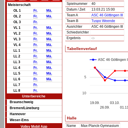
Spielnummer
40
Meisterschaft
Datum / Zeit
13.03.21 15:00
OL 1
Fr.
Mä.
Team A
ASC 46 Göttingen III
OL 2
Fr.
Mä.
Team B
Tuspo Weende
OL 3
Fr.
Ausrichter
ASC 46 Göttingen III
VL 1
Fr.
Mä.
Schiedsrichter
VL 2
Fr.
Mä.
Ergebnis
-:-
VL 3
Fr.
Mä.
VL 4
Fr.
Mä.
Tabellenverlauf
LL 1
Fr.
Mä.
LL 2
Fr.
Mä.
ASC 46 Göttingen II
LL 3
Fr.
Mä.
LL 4
Fr.
Mä.
LL 5
Fr.
Mä.
5
LL 6
Fr.
Mä.
LL 7
Fr.
LL 8
Fr.
10
Unterbereiche
Braunschweig
19.09.
03.10.
26.09.
01.1
Bremen/Lüneburg
Hannover
Halle
Weser-Ems
Name
Max-Planck-Gymnasium
Volley Mobil App