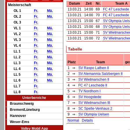
Datum
Zeit
Nr.
Team A
Meisterschaft
13.03.21
14:00
69
FC 47 Leschede I
OL 1
Fr.
Mä.
13.03.21
14:00
70
FC 47 Leschede I
OL 2
Fr.
Mä.
13.03.21
15:00
67
SV Olympia Uels
OL 3
Fr.
13.03.21
15:00
68
SV Olympia Uels
VL 1
Fr.
Mä.
13.03.21
15:00
71
SV Wietmarschen 
VL 2
Fr.
Mä.
13.03.21
15:00
72
SV Wietmarschen 
VL 3
Fr.
Mä.
VL 4
Fr.
Mä.
Tabelle
LL 1
Fr.
Mä.
LL 2
Fr.
Mä.
Platz
Team
ge
LL 3
Fr.
Mä.
1
⇒
SV Raspo Lathen II
LL 4
Fr.
Mä.
2
⇒
SV Alemannia Salzbergen II
LL 5
Fr.
Mä.
3
⇒
SV Wietmarschen II
LL 6
Fr.
Mä.
4
⇒
FC 47 Leschede II
LL 7
Fr.
5
⇒
TV Nordhorn I
LL 8
Fr.
6
⇒
SV Hoogstede
Unterbereiche
7
⇒
SV Wietmarschen III
Braunschweig
8
⇒
SC Spelle-Venhaus 2
Bremen/Lüneburg
9
⇒
SV Olympia Uelsen
Hannover
Normal
Details
Weser-Ems
Volley Mobil App