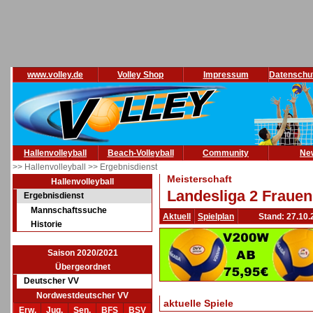
www.volley.de
Volley Shop
Impressum
Datenschu
Hallenvolleyball
Beach-Volleyball
Community
Ne
>> Hallenvolleyball
>> Ergebnisdienst
Meisterschaft
Hallenvolleyball
Landesliga 2 Frauen
Ergebnisdienst
Mannschaftssuche
Aktuell
Spielplan
Stand: 27.10.
Historie
Saison 2020/2021
Übergeordnet
Deutscher VV
Nordwestdeutscher VV
aktuelle Spiele
Erw.
Jug.
Sen.
BFS
BSV