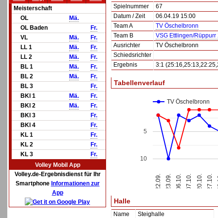
Spielnummer
67
Meisterschaft
Datum / Zeit
06.04.19 15:00
OL
Mä.
Team A
TV Öschelbronn
OL Baden
Fr.
Team B
VSG Ettlingen/Rüppurr
VL
Mä.
Fr.
Ausrichter
TV Öschelbronn
LL 1
Mä.
Fr.
Schiedsrichter
LL 2
Mä.
Fr.
Ergebnis
3:1 (25:16,25:13,22:25,
BL 1
Mä.
Fr.
BL 2
Mä.
Fr.
Tabellenverlauf
BL 3
Fr.
BKl 1
Mä.
Fr.
TV Öschelbronn
BKl 2
Mä.
Fr.
BKl 3
Fr.
BKl 4
Fr.
5
KL 1
Fr.
KL 2
Fr.
KL 3
Fr.
10
Volley Mobil App
Volley.de-Ergebnisdienst für Ihr
2
22.09.
23.09.
06.10.
07.10.
20.10.
27.10.
Smartphone
Informationen zur
App
Halle
Name
Steighalle