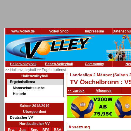
www.volley.de
Volley Shop
Impressum
Datenschu
Hallenvolleyball
Beach-Volleyball
Community
Ne
>> Hallenvolleyball
>> Ergebnisdienst
Landesliga 2 Männer (Saison 
Hallenvolleyball
TV Öschelbronn : V
Ergebnisdienst
Mannschaftssuche
<< zurück
Allgemein
Historie
Saison 2018/2019
Übergeordnet
Deutscher VV
Nordbadischer VV
Ansetzung
Erw.
Jug.
Sen.
BFS
BSV