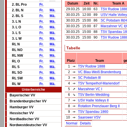
Datum
Zeit
Nr.
Team A
2. BL Pro
Fr.
29.03.25
16:00
63
TSV Rudow 188
2. BL N
Fr.
Mä.
30.03.25
12:00
89
USV Halle Volleys
2. BL S
Fr.
Mä.
30.03.25
15:00
86
SC Potsdam III(H
3. L N
Fr.
Mä.
30.03.25
15:00
87
Marzahner VC I(
3. L O
Fr.
Mä.
30.03.25
15:00
88
TSV Spandau 18
3. L S
Fr.
Mä.
30.03.25
15:00
90
TSV Rudow 188
3. L W
Fr.
Mä.
RL N
Fr.
Mä.
Tabelle
RL NO
Fr.
Mä.
RL NW
Fr.
Mä.
Platz
Team
ge
RL O
Fr.
Mä.
1
⇒
TSV Rudow 1888
RL S
Fr.
Mä.
2
⇒
VC Blau-Weiß Brandenburg
RL SO
Fr.
Mä.
3
⇒
SC Potsdam III
RL SW
Fr.
Mä.
4
⇒
TSV Tempelhof-Mariendorf
RL W
Fr.
Mä.
5
⇗
Marzahner VC I
Unterbereiche
6
⇘
TSV Berlin-Wedding
Bayerischer VV
7
⇒
USV Halle Volleys II
Brandenburgischer VV
8
⇒
Rotation Prenzlauer Berg II
Hamburger VV
9
⇒
TSV Spandau 1860
Hessischer VV
10
⇒
Saarower VSV
Nordbadischer VV
Normal
Details
Nordwestdeutscher VV