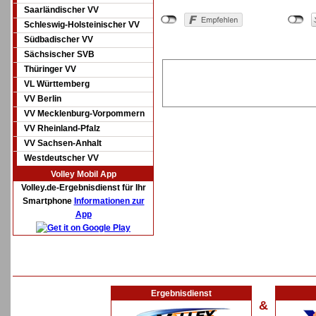
Saarländischer VV
Schleswig-Holsteinischer VV
Südbadischer VV
Sächsischer SVB
Thüringer VV
VL Württemberg
VV Berlin
VV Mecklenburg-Vorpommern
VV Rheinland-Pfalz
VV Sachsen-Anhalt
Westdeutscher VV
Volley Mobil App
Volley.de-Ergebnisdienst für Ihr
Smartphone
Informationen zur
App
Ergebnisdienst
&