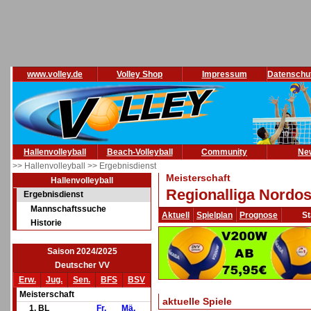
www.volley.de
Volley Shop
Impressum
Datenschu
Hallenvolleyball
Beach-Volleyball
Community
Ne
>> Hallenvolleyball
>> Ergebnisdienst
Meisterschaft
Hallenvolleyball
Regionalliga Nordos
Ergebnisdienst
Mannschaftssuche
Aktuell
Spielplan
Prognose
St
Historie
Saison 2024/2025
Deutscher VV
Erw.
Jug.
Sen.
BFS
BSV
Meisterschaft
aktuelle Spiele
1. BL
Fr.
Mä.