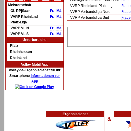
Oberliga Rheinland-Pfalz|Saar
Fraue
Meisterschaft
VVRP Rheinland-Pfalz-Liga
Fraue
OL RP|Saar
Fr.
Mä.
VVRP Verbandsliga Nord
Fraue
VVRP Rheinland-
Fr.
Mä.
VVRP Verbandsliga Süd
Fraue
Pfalz-Liga
VVRP VL N
Fr.
Mä.
VVRP VL S
Fr.
Mä.
Unterbereiche
Pfalz
Rheinhessen
Rheinland
Volley Mobil App
Volley.de-Ergebnisdienst für Ihr
Smartphone
Informationen zur
App
Ergebnisdienst
&