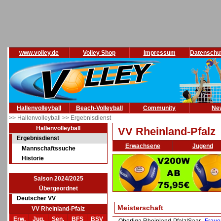
www.volley.de
Volley Shop
Impressum
Datenschu
Hallenvolleyball
Beach-Volleyball
Community
Ne
>> Hallenvolleyball
>> Ergebnisdienst
Hallenvolleyball
VV Rheinland-Pfalz
Ergebnisdienst
Erwachsene
Jugend
Mannschaftssuche
Historie
Saison 2024/2025
Übergeordnet
Deutscher VV
Meisterschaft
VV Rheinland-Pfalz
Erw.
Jug.
Sen.
BFS
BSV