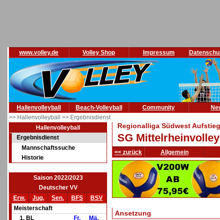
www.volley.de
Volley Shop
Impressum
Datenschu
Hallenvolleyball
Beach-Volleyball
Community
Ne
>> Hallenvolleyball
>> Ergebnisdienst
Regionalliga Südwest Aufstie
Hallenvolleyball
SG Mittelrheinvolle
Ergebnisdienst
Mannschaftssuche
<< zurück
Allgemein
Historie
Saison 2022/2023
Deutscher VV
Erw.
Jug.
Sen.
BFS
BSV
Meisterschaft
Ansetzung
1. BL
Fr.
Mä.