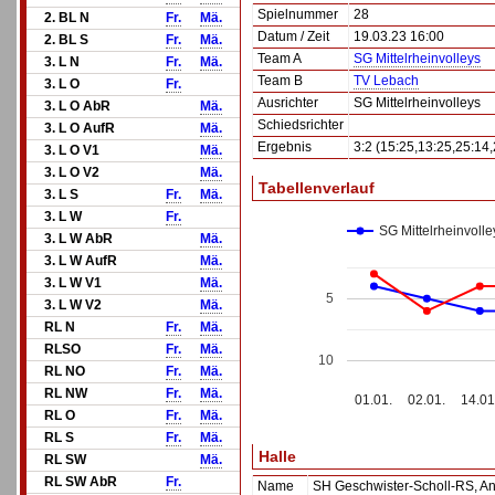
Spielnummer
28
2. BL N
Fr.
Mä.
Datum / Zeit
19.03.23 16:00
2. BL S
Fr.
Mä.
Team A
SG Mittelrheinvolleys
3. L N
Fr.
Mä.
Team B
TV Lebach
3. L O
Fr.
Ausrichter
SG Mittelrheinvolleys
3. L O AbR
Mä.
Schiedsrichter
3. L O AufR
Mä.
Ergebnis
3:2 (15:25,13:25,25:14
3. L O V1
Mä.
3. L O V2
Mä.
Tabellenverlauf
3. L S
Fr.
Mä.
3. L W
Fr.
SG Mittelrheinvolle
3. L W AbR
Mä.
3. L W AufR
Mä.
3. L W V1
Mä.
5
3. L W V2
Mä.
RL N
Fr.
Mä.
RLSO
Fr.
Mä.
10
RL NO
Fr.
Mä.
RL NW
Fr.
Mä.
01.01.
02.01.
14.01
RL O
Fr.
Mä.
RL S
Fr.
Mä.
Halle
RL SW
Mä.
RL SW AbR
Fr.
Name
SH Geschwister-Scholl-RS, A