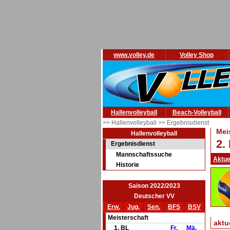
www.volley.de
Volley Shop
Hallenvolleyball
Beach-Volleyball
>> Hallenvolleyball
>> Ergebnisdienst
Mei
Hallenvolleyball
2.
Ergebnisdienst
Mannschaftssuche
Aktue
Historie
Saison 2022/2023
Deutscher VV
Erw.
Jug.
Sen.
BFS
BSV
Meisterschaft
aktu
1. BL
Fr.
Mä.