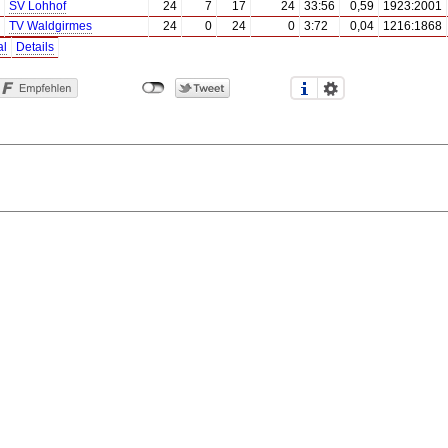
SV Lohhof
24
7
17
24
33:56
0,59
1923:2001
TV Waldgirmes
24
0
24
0
3:72
0,04
1216:1868
al
Details