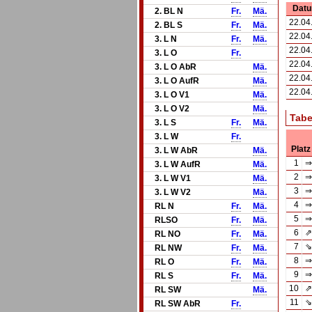
Dat
2. BL N
Fr.
Mä.
22.04
2. BL S
Fr.
Mä.
22.04
3. L N
Fr.
Mä.
22.04
3. L O
Fr.
22.04
3. L O AbR
Mä.
22.04
3. L O AufR
Mä.
22.04
3. L O V1
Mä.
3. L O V2
Mä.
Tabe
3. L S
Fr.
Mä.
3. L W
Fr.
Platz
3. L W AbR
Mä.
1
⇒
3. L W AufR
Mä.
2
⇒
3. L W V1
Mä.
3
⇒
3. L W V2
Mä.
4
⇒
RL N
Fr.
Mä.
5
⇒
RLSO
Fr.
Mä.
6
⇗
RL NO
Fr.
Mä.
7
⇘
RL NW
Fr.
Mä.
8
⇒
RL O
Fr.
Mä.
9
⇒
RL S
Fr.
Mä.
10
⇗
RL SW
Mä.
11
⇘
RL SW AbR
Fr.