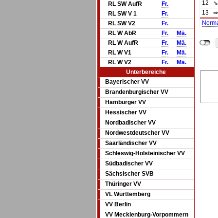
12
⇘
RL SW AufR
Fr.
13
⇒
RL SW V 1
Fr.
Norm
RL SW V2
Fr.
RL W AbR
Fr.
Mä.
RL W AufR
Fr.
Mä.
RL W V1
Fr.
Mä.
RL W V2
Fr.
Mä.
Unterbereiche
Bayerischer VV
Brandenburgischer VV
Hamburger VV
Hessischer VV
Nordbadischer VV
Nordwestdeutscher VV
Saarländischer VV
Schleswig-Holsteinischer VV
Südbadischer VV
Sächsischer SVB
Thüringer VV
VL Württemberg
VV Berlin
VV Mecklenburg-Vorpommern