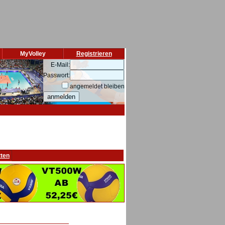
MyVolley
Registrieren
E-Mail:
Passwort:
angemeldet bleiben
tten