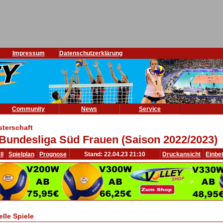
Impressum
Datenschutzerklärung
Community
News
Service
sterschaft
 Bundesliga Süd Frauen (Saison 2022/2023)
ll
Spielplan
Prognose
Stand: 22.04.23 21:10
Druckansicht
Einbe
elle Spiele