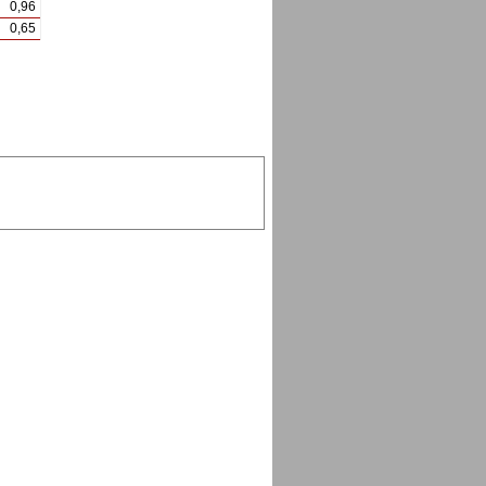
0,96
0,65