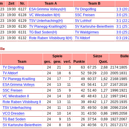
um
Zeit
Nr.
Team A
Team B
.23
19:00
6127
ESA Grimma Volleys(H)
TV Dingolfing
1:3 (20
.23
19:00
6128
VC Wiesbaden II(H)
SSC Freisen
3:0 (25
.23
19:00
6129
TSV Unterhaching(H)
SV Lohhof
3:1 (22
.23
19:00
6130
TV Planegg-Krailling(H)
SV Karlsruhe-Beiertheim
3:1 (25
.23
19:00
6131
TG Bad Soden(H)
TV Waldgirmes
3:0 (25
.23
19:00
6132
Rote Raben Vilsbiburg II(H)
TV Altdorf
0:3 (19
lle
Spiele
Sätze
Bälle
Team
ges.
gew.
verl.
Punkte
Quot.
TV Dingolfing
24
21
3
63
67:25
2,68
2174:1805
TV Altdorf
24
18
6
52
59:29
2,03
2005:1831
TV Planegg-Krailling
24
17
7
49
60:37
1,62
2168:1985
ESA Grimma Volleys
24
13
11
43
56:41
1,37
2167:2018
SSC Freisen
24
15
9
42
51:40
1,27
1996:1921
VC Wiesbaden II
24
14
10
40
48:43
1,12
1997:1941
Rote Raben Vilsbiburg II
24
13
11
39
49:42
1,17
2025:1935
TSV Unterhaching
24
11
13
35
49:50
0,98
2096:2104
VCO Dresden
24
10
14
31
43:50
0,86
1995:2058
TG Bad Soden
24
9
15
26
37:54
0,69
1927:2067
SV Karlsruhe-Beiertheim
24
8
16
24
40:56
0,71
2017:2172