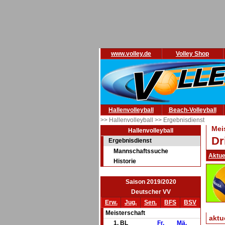
www.volley.de
Volley Shop
Hallenvolleyball
Beach-Volleyball
>> Hallenvolleyball
>> Ergebnisdienst
Mei
Hallenvolleyball
Dr
Ergebnisdienst
Mannschaftssuche
Aktue
Historie
Saison 2019/2020
Deutscher VV
Erw.
Jug.
Sen.
BFS
BSV
Meisterschaft
aktu
1. BL
Fr.
Mä.