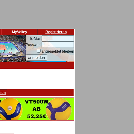
MyVolley
Registrieren
E-Mail:
Passwort:
angemeldet bleiben
tten