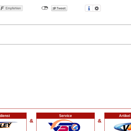
dienst
Service
Artike
&
&