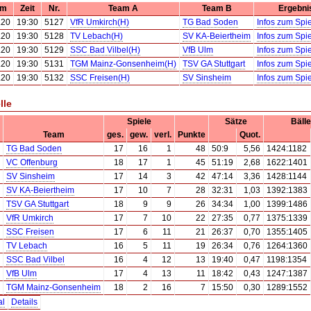
um
Zeit
Nr.
Team A
Team B
Ergebni
.20
19:30
5127
VfR Umkirch(H)
TG Bad Soden
Infos zum Spie
.20
19:30
5128
TV Lebach(H)
SV KA-Beiertheim
Infos zum Spie
.20
19:30
5129
SSC Bad Vilbel(H)
VfB Ulm
Infos zum Spie
.20
19:30
5131
TGM Mainz-Gonsenheim(H)
TSV GA Stuttgart
Infos zum Spie
.20
19:30
5132
SSC Freisen(H)
SV Sinsheim
Infos zum Spie
lle
Spiele
Sätze
Bälle
Team
ges.
gew.
verl.
Punkte
Quot.
TG Bad Soden
17
16
1
48
50:9
5,56
1424:1182
VC Offenburg
18
17
1
45
51:19
2,68
1622:1401
SV Sinsheim
17
14
3
42
47:14
3,36
1428:1144
SV KA-Beiertheim
17
10
7
28
32:31
1,03
1392:1383
TSV GA Stuttgart
18
9
9
26
34:34
1,00
1399:1486
VfR Umkirch
17
7
10
22
27:35
0,77
1375:1339
SSC Freisen
17
6
11
21
26:37
0,70
1355:1405
TV Lebach
16
5
11
19
26:34
0,76
1264:1360
SSC Bad Vilbel
16
4
12
13
19:40
0,47
1198:1354
VfB Ulm
17
4
13
11
18:42
0,43
1247:1387
TGM Mainz-Gonsenheim
18
2
16
7
15:50
0,30
1289:1552
al
Details