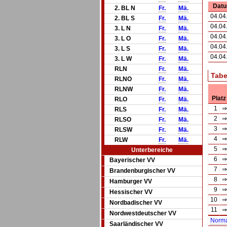
Dat
2. BL N
Fr.
Mä.
04.04
2. BL S
Fr.
Mä.
04.04
3. L N
Fr.
Mä.
04.04
3. L O
Fr.
Mä.
04.04
3. L S
Fr.
Mä.
04.04
3. L W
Fr.
Mä.
RLN
Fr.
Mä.
Tabe
RLNO
Fr.
Mä.
RLNW
Fr.
Mä.
Platz
RLO
Fr.
Mä.
1
⇒
RLS
Fr.
Mä.
2
⇒
RLSO
Fr.
Mä.
3
⇒
RLSW
Fr.
Mä.
4
⇒
RLW
Fr.
Mä.
5
⇒
Unterbereiche
6
⇒
Bayerischer VV
7
⇒
Brandenburgischer VV
8
⇒
Hamburger VV
9
⇒
Hessischer VV
10
⇒
Nordbadischer VV
11
⇒
Nordwestdeutscher VV
Norm
Saarländischer VV