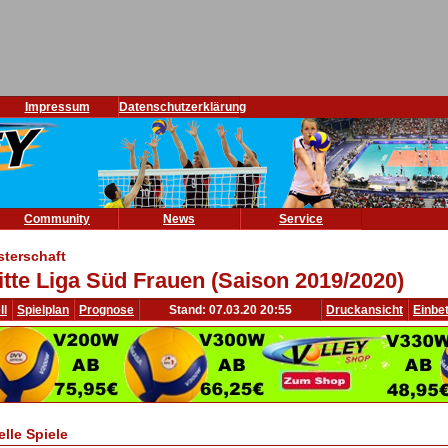
Impressum
Datenschutzerklärung
Community
News
Service
sterschaft
itte Liga Süd Frauen (Saison 2019/2020)
ll
Spielplan
Prognose
Stand: 07.03.20 20:55
Druckansicht
Einbe
elle Spiele