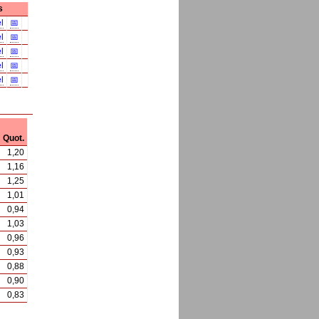
s
l
📅
l
📅
l
📅
l
📅
l
📅
Quot.
1,20
1,16
1,25
1,01
0,94
1,03
0,96
0,93
0,88
0,90
0,83